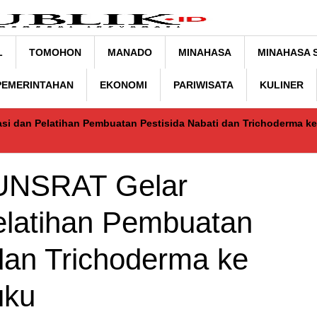
L
TOMOHON
MANADO
MINAHASA
MINAHASA 
 PEMERINTAHAN
EKONOMI
PARIWISATA
KULINER
si dan Pelatihan Pembuatan Pestisida Nabati dan Trichoderma ke
 UNSRAT Gelar
Pelatihan Pembuatan
 dan Trichoderma ke
uku