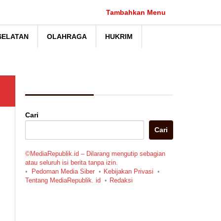
Tambahkan Menu
SELATAN
OLAHRAGA
HUKRIM
Berita Pilihan
Cari
Cari
©MediaRepublik.id – Dilarang mengutip sebagian
atau seluruh isi berita tanpa izin.
Pedoman Media Siber
Kebijakan Privasi
Tentang MediaRepublik. id
Redaksi