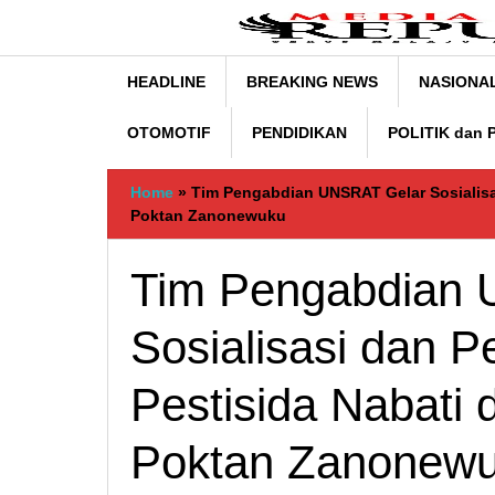
Lewati
ke
konten
HEADLINE
BREAKING NEWS
NASIONA
OTOMOTIF
PENDIDIKAN
POLITIK dan
Home
»
Tim Pengabdian UNSRAT Gelar Sosialisa
Poktan Zanonewuku
Tim Pengabdian
Sosialisasi dan 
Pestisida Nabati
Poktan Zanonew