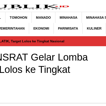
L
TOMOHON
MANADO
MINAHASA
MINAHASA 
 PEMERINTAHAN
EKONOMI
PARIWISATA
KULINER
TIK, Target Lolos ke Tingkat Nasional
NSRAT Gelar Lomba
Lolos ke Tingkat