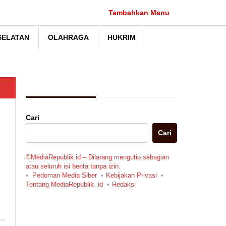
Tambahkan Menu
SELATAN
OLAHRAGA
HUKRIM
Berita Pilihan
Cari
Cari
©MediaRepublik.id – Dilarang mengutip sebagian
atau seluruh isi berita tanpa izin.
Pedoman Media Siber
Kebijakan Privasi
Tentang MediaRepublik. id
Redaksi