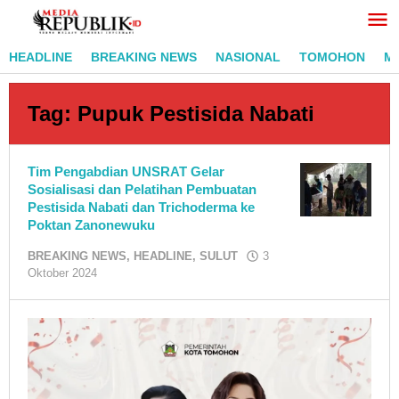
Lewati
ke
konten
HEADLINE
BREAKING NEWS
NASIONAL
TOMOHON
M
Tag:
Pupuk Pestisida Nabati
Tim Pengabdian UNSRAT Gelar
Sosialisasi dan Pelatihan Pembuatan
Pestisida Nabati dan Trichoderma ke
Poktan Zanonewuku
BREAKING NEWS
,
HEADLINE
,
SULUT
3
oleh
Oktober 2024
RedaksiMR
/
Adi
Pontoan