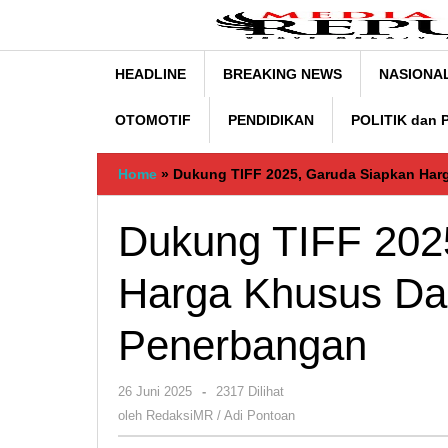
Lewati
ke
konten
HEADLINE
BREAKING NEWS
NASIONA
OTOMOTIF
PENDIDIKAN
POLITIK dan
Home
»
Dukung TIFF 2025, Garuda Siapkan Ha
Dukung TIFF 202
Harga Khusus Da
Penerbangan
oleh
26 Juni 2025
-
2317 Dilihat
RedaksiMR
oleh
RedaksiMR / Adi Pontoan
/
Adi