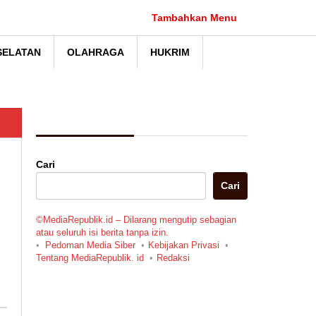
Tambahkan Menu
SELATAN
OLAHRAGA
HUKRIM
Berita Pilihan
Cari
Cari
©MediaRepublik.id – Dilarang mengutip sebagian
atau seluruh isi berita tanpa izin.
Pedoman Media Siber
Kebijakan Privasi
Tentang MediaRepublik. id
Redaksi