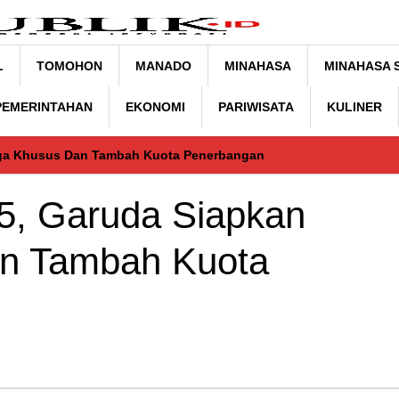
L
TOMOHON
MANADO
MINAHASA
MINAHASA 
 PEMERINTAHAN
EKONOMI
PARIWISATA
KULINER
rga Khusus Dan Tambah Kuota Penerbangan
5, Garuda Siapkan
n Tambah Kuota