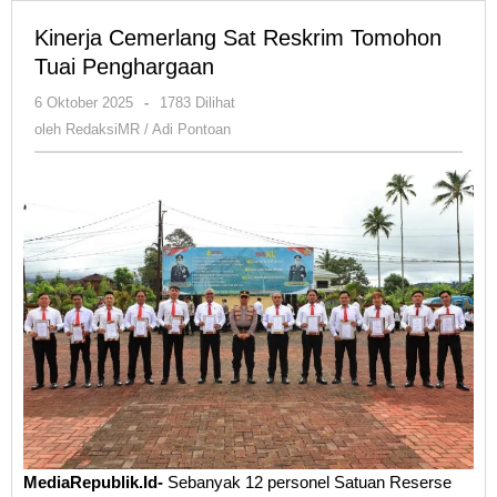
Kinerja Cemerlang Sat Reskrim Tomohon
Tuai Penghargaan
oleh
6 Oktober 2025
-
1783 Dilihat
RedaksiMR
oleh
RedaksiMR / Adi Pontoan
/
Adi
Pontoan
MediaRepublik.Id-
Sebanyak 12 personel Satuan Reserse