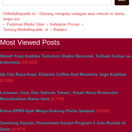
©MediaRepublik.id – Dilarang mengutip sebagian atau seluruh isi berita
tanpa izin.
Pedoman Media Siber
Kebijakan Privasi
Tentang MediaRepublik. id
Redaksi
Most Viewed Posts
Hebat! Kopi Arabika Tomohon Diakui Nasional, Terbaik Kedua se-
Indonesia
(10,422)
Uji Cita Rasa Kopi, Elmonts Coffee And Roastery Jaga Kualitas
(8,528)
Lintasan, Usia, Dan Sebuah Tekad : Kisah Herry Rumondor
Menaklukkan Batas Usia
(5,752)
Ketua DPRD Ajak Warga Dukung Perda Sampah
(5,039)
Gandeng Daerah, Pemerintah Genjot Program 3 Juta Rumah di
Sulut
(4,974)