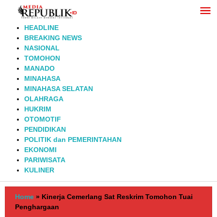
Lewati
ke
konten
HEADLINE
BREAKING NEWS
NASIONAL
TOMOHON
MANADO
MINAHASA
MINAHASA SELATAN
OLAHRAGA
HUKRIM
OTOMOTIF
PENDIDIKAN
POLITIK dan PEMERINTAHAN
EKONOMI
PARIWISATA
KULINER
Home
»
Kinerja Cemerlang Sat Reskrim Tomohon Tuai
Penghargaan