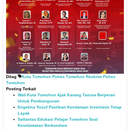
Ditag
Kota Tomohon
Polres Tomohon
Reskrim Polres
Tomohon
Posting Terkait
Wali Kota Tomohon Ajak Karang Taruna Berperan
Untuk Pembangunan
Engelina Yusuf Pastikan Kendaraan Inventaris Tetap
Layak
Satlantas Edukasi Pelajar Tomohon Soal
Keselamatan Berkendara