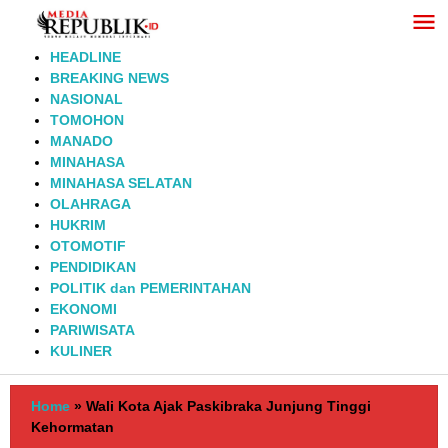
Lewati
ke
konten
HEADLINE
BREAKING NEWS
NASIONAL
TOMOHON
MANADO
MINAHASA
MINAHASA SELATAN
OLAHRAGA
HUKRIM
OTOMOTIF
PENDIDIKAN
POLITIK dan PEMERINTAHAN
EKONOMI
PARIWISATA
KULINER
Home
»
Wali Kota Ajak Paskibraka Junjung Tinggi
Kehormatan