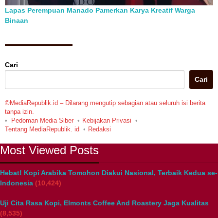
Lapas Perempuan Manado Pamerkan Karya Kreatif Warga
Binaan
Berita Pilihan
Cari
Cari
©MediaRepublik.id – Dilarang mengutip sebagian atau seluruh isi berita
tanpa izin.
Pedoman Media Siber
Kebijakan Privasi
Tentang MediaRepublik. id
Redaksi
Most Viewed Posts
Hebat! Kopi Arabika Tomohon Diakui Nasional, Terbaik Kedua se-
Indonesia
(10,424)
Uji Cita Rasa Kopi, Elmonts Coffee And Roastery Jaga Kualitas
(8,535)