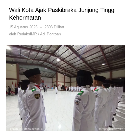
Wali Kota Ajak Paskibraka Junjung Tinggi
Kehormatan
oleh
15 Agustus 2025
-
2503 Dilihat
RedaksiMR
oleh
RedaksiMR / Adi Pontoan
/
Adi
Pontoan