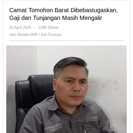
Camat Tomohon Barat Dibebastugaskan,
Gaji dan Tunjangan Masih Mengalir
oleh
11 April 2025
-
2280 Dilihat
RedaksiMR
oleh
RedaksiMR / Adi Pontoan
/
Adi
Pontoan