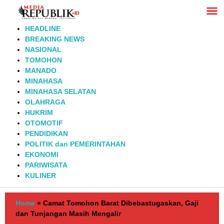
Lewati
ke
konten
HEADLINE
BREAKING NEWS
NASIONAL
TOMOHON
MANADO
MINAHASA
MINAHASA SELATAN
OLAHRAGA
HUKRIM
OTOMOTIF
PENDIDIKAN
POLITIK dan PEMERINTAHAN
EKONOMI
PARIWISATA
KULINER
Home
»
Camat Tomohon Barat Dibebastugaskan, Gaji
dan Tunjangan Masih Mengalir