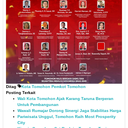
Ditag
Kota Tomohon
Pemkot Tomohon
Posting Terkait
Wali Kota Tomohon Ajak Karang Taruna Berperan
Untuk Pembangunan
Wawali Rumajar Dorong Sinergi Jaga Stabilitas Harga
Pariwisata Unggul, Tomohon Raih Most Prosperity
City