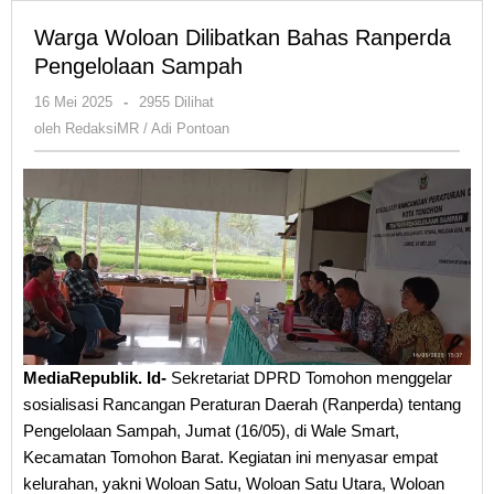
Warga Woloan Dilibatkan Bahas Ranperda
Pengelolaan Sampah
oleh
16 Mei 2025
-
2955 Dilihat
RedaksiMR
oleh
RedaksiMR / Adi Pontoan
/
Adi
Pontoan
MediaRepublik. Id-
Sekretariat DPRD Tomohon menggelar
sosialisasi Rancangan Peraturan Daerah (Ranperda) tentang
Pengelolaan Sampah, Jumat (16/05), di Wale Smart,
Kecamatan Tomohon Barat. Kegiatan ini menyasar empat
kelurahan, yakni Woloan Satu, Woloan Satu Utara, Woloan