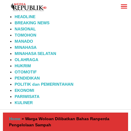
Lewati
ke
konten
HEADLINE
BREAKING NEWS
NASIONAL
TOMOHON
MANADO
MINAHASA
MINAHASA SELATAN
OLAHRAGA
HUKRIM
OTOMOTIF
PENDIDIKAN
POLITIK dan PEMERINTAHAN
EKONOMI
PARIWISATA
KULINER
Home
»
Warga Woloan Dilibatkan Bahas Ranperda
Pengelolaan Sampah