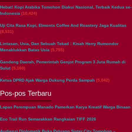
Hebat! Kopi Arabika Tomohon Diakui Nasional, Terbaik Kedua se-
Indonesia
(10,424)
Uji Cita Rasa Kopi, Elmonts Coffee And Roastery Jaga Kualitas
(8,531)
Lintasan, Usia, Dan Sebuah Tekad : Kisah Herry Rumondor
Menaklukkan Batas Usia
(5,755)
Gandeng Daerah, Pemerintah Genjot Program 3 Juta Rumah di
Sulut
(5,160)
Ketua DPRD Ajak Warga Dukung Perda Sampah
(5,042)
Pos-pos Terbaru
Lapas Perempuan Manado Pamerkan Karya Kreatif Warga Binaan
Eco Trail Run Semarakkan Rangkaian TIFF 2026
Audiensi Diplomatik Buka Peluang Sister City Tomohon –