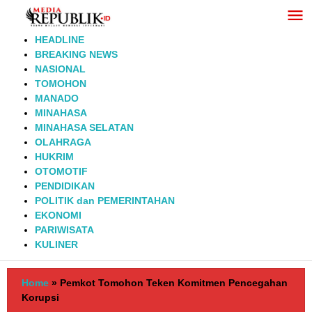
Lewati
ke
konten
HEADLINE
BREAKING NEWS
NASIONAL
TOMOHON
MANADO
MINAHASA
MINAHASA SELATAN
OLAHRAGA
HUKRIM
OTOMOTIF
PENDIDIKAN
POLITIK dan PEMERINTAHAN
EKONOMI
PARIWISATA
KULINER
Home
»
Pemkot Tomohon Teken Komitmen Pencegahan
Korupsi