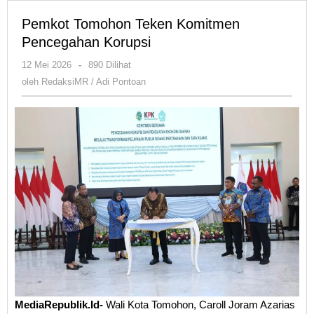
Pemkot Tomohon Teken Komitmen
Pencegahan Korupsi
oleh
12 Mei 2026
-
890 Dilihat
RedaksiMR
oleh
RedaksiMR / Adi Pontoan
/
Adi
Pontoan
MediaRepublik.Id-
Wali Kota Tomohon, Caroll Joram Azarias