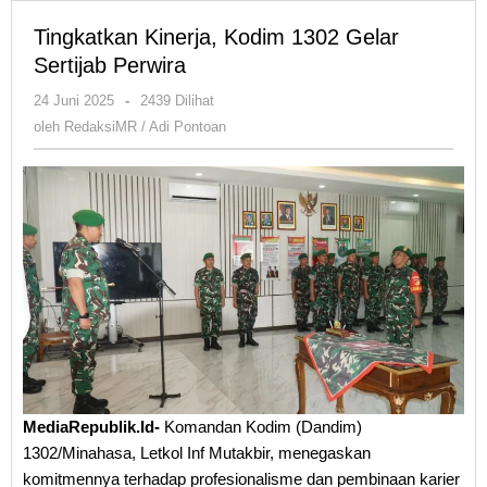
Tingkatkan Kinerja, Kodim 1302 Gelar
Sertijab Perwira
oleh
24 Juni 2025
-
2439 Dilihat
RedaksiMR
oleh
RedaksiMR / Adi Pontoan
/
Adi
Pontoan
MediaRepublik.Id-
Komandan Kodim (Dandim)
1302/Minahasa, Letkol Inf Mutakbir, menegaskan
komitmennya terhadap profesionalisme dan pembinaan karier