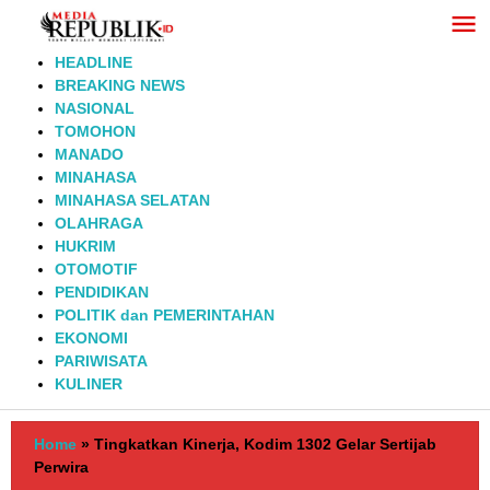
Lewati
ke
konten
HEADLINE
BREAKING NEWS
NASIONAL
TOMOHON
MANADO
MINAHASA
MINAHASA SELATAN
OLAHRAGA
HUKRIM
OTOMOTIF
PENDIDIKAN
POLITIK dan PEMERINTAHAN
EKONOMI
PARIWISATA
KULINER
Home
»
Tingkatkan Kinerja, Kodim 1302 Gelar Sertijab
Perwira