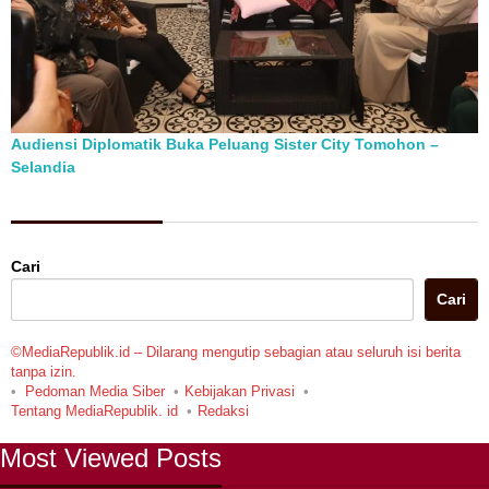
Audiensi Diplomatik Buka Peluang Sister City Tomohon –
Selandia
Berita Pilihan
Cari
Cari
©MediaRepublik.id – Dilarang mengutip sebagian atau seluruh isi berita
tanpa izin.
Pedoman Media Siber
Kebijakan Privasi
Tentang MediaRepublik. id
Redaksi
Most Viewed Posts