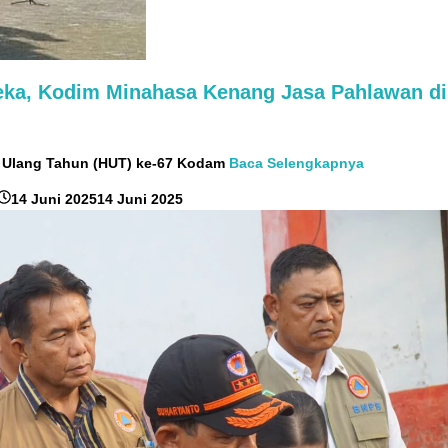
deka, Kodim Minahasa Kenang Jasa Pahlawan di
i Ulang Tahun (HUT) ke-67 Kodam
Baca Selengkapnya
oleh
14 Juni 2025
14 Juni 2025
RedaksiMR
/
Adi
Pontoan