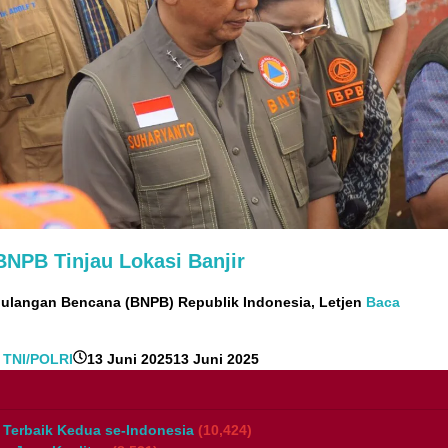
NPB Tinjau Lokasi Banjir
gulangan Bencana (BNPB) Republik Indonesia, Letjen
Baca
oleh
,
TNI/POLRI
13 Juni 2025
13 Juni 2025
RedaksiMR
/
Adi
 Terbaik Kedua se-Indonesia
(10,424)
Pontoan