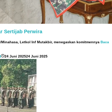
r Sertijab Perwira
/Minahasa, Letkol Inf Mutakbir, menegaskan komitmennya
Baca
oleh
N
24 Juni 2025
24 Juni 2025
RedaksiMR
/
Adi
Pontoan