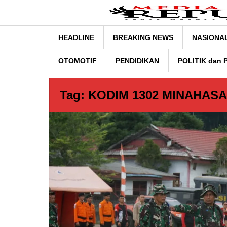
Lewati
ke
konten
HEADLINE
BREAKING NEWS
NASIONA
OTOMOTIF
PENDIDIKAN
POLITIK dan
Tag:
KODIM 1302 MINAHASA