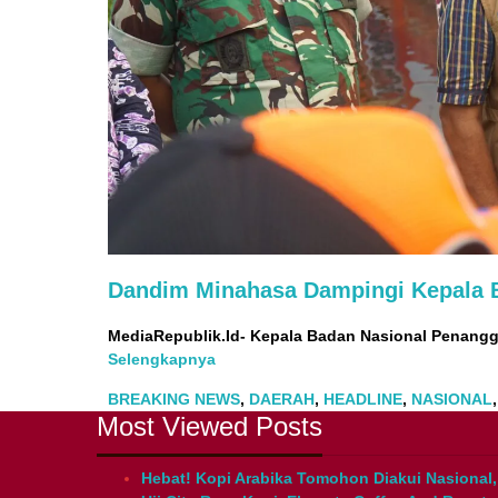
Dandim Minahasa Dampingi Kepala B
MediaRepublik.Id- Kepala Badan Nasional Penang
Selengkapnya
BREAKING NEWS
,
DAERAH
,
HEADLINE
,
NASIONAL
Most Viewed Posts
Hebat! Kopi Arabika Tomohon Diakui Nasional,