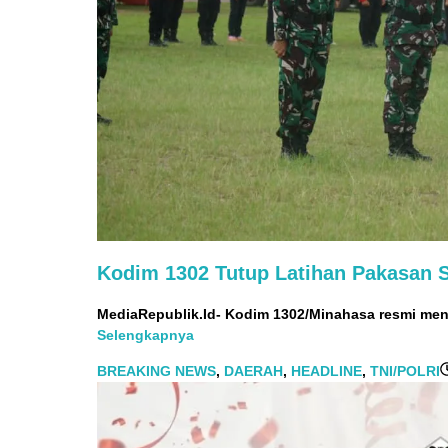
Kodim 1302 Tutup Latihan Pakasan S
MediaRepublik.Id- Kodim 1302/Minahasa resmi me
Selengkapnya
BREAKING NEWS
,
DAERAH
,
HEADLINE
,
TNI/POLRI