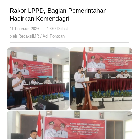
Rakor LPPD, Bagian Pemerintahan
Hadirkan Kemendagri
oleh
11 Februari 2026
-
1739 Dilihat
RedaksiMR
oleh
RedaksiMR / Adi Pontoan
/
Adi
Pontoan