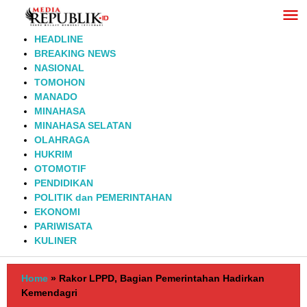
Lewati
ke
konten
HEADLINE
BREAKING NEWS
NASIONAL
TOMOHON
MANADO
MINAHASA
MINAHASA SELATAN
OLAHRAGA
HUKRIM
OTOMOTIF
PENDIDIKAN
POLITIK dan PEMERINTAHAN
EKONOMI
PARIWISATA
KULINER
Home
»
Rakor LPPD, Bagian Pemerintahan Hadirkan
Kemendagri