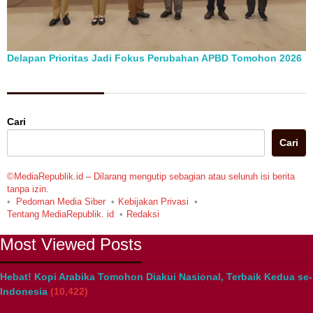
Delapan Prioritas Jadi Fokus Perubahan APBD Tomohon 2026
Berita Pilihan
Cari
Cari
©MediaRepublik.id – Dilarang mengutip sebagian atau seluruh isi berita
tanpa izin.
Pedoman Media Siber
Kebijakan Privasi
Tentang MediaRepublik. id
Redaksi
Most Viewed Posts
Hebat! Kopi Arabika Tomohon Diakui Nasional, Terbaik Kedua se-
Indonesia
(10,422)