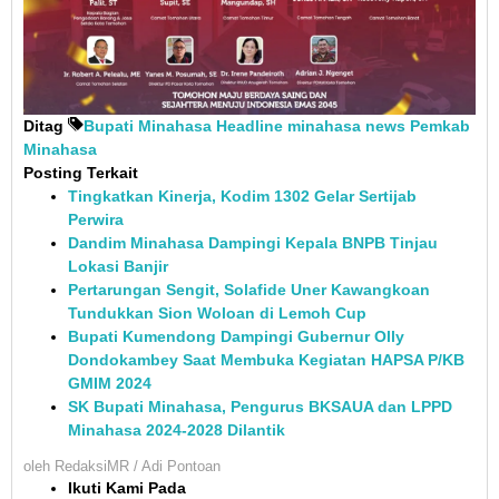
Ditag
Bupati Minahasa
Headline
minahasa
news
Pemkab
Minahasa
Posting Terkait
Tingkatkan Kinerja, Kodim 1302 Gelar Sertijab
Perwira
Dandim Minahasa Dampingi Kepala BNPB Tinjau
Lokasi Banjir
Pertarungan Sengit, Solafide Uner Kawangkoan
Tundukkan Sion Woloan di Lemoh Cup
Bupati Kumendong Dampingi Gubernur Olly
Dondokambey Saat Membuka Kegiatan HAPSA P/KB
GMIM 2024
SK Bupati Minahasa, Pengurus BKSAUA dan LPPD
Minahasa 2024-2028 Dilantik
oleh
RedaksiMR / Adi Pontoan
Ikuti Kami Pada