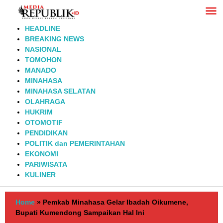
Lewati
ke
konten
HEADLINE
BREAKING NEWS
NASIONAL
TOMOHON
MANADO
MINAHASA
MINAHASA SELATAN
OLAHRAGA
HUKRIM
OTOMOTIF
PENDIDIKAN
POLITIK dan PEMERINTAHAN
EKONOMI
PARIWISATA
KULINER
Home
»
Pemkab Minahasa Gelar Ibadah Oikumene,
Bupati Kumendong Sampaikan Hal Ini