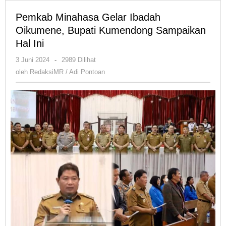
Pemkab Minahasa Gelar Ibadah
Oikumene, Bupati Kumendong Sampaikan
Hal Ini
oleh
3 Juni 2024
-
2989 Dilihat
RedaksiMR
oleh
RedaksiMR / Adi Pontoan
/
Adi
Pontoan