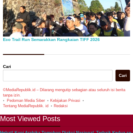
Eco Trail Run Semarakkan Rangkaian TIFF 2026
Berita Pilihan
Cari
Cari
©MediaRepublik.id – Dilarang mengutip sebagian atau seluruh isi berita
tanpa izin.
Pedoman Media Siber
Kebijakan Privasi
Tentang MediaRepublik. id
Redaksi
Most Viewed Posts
Hebat! Kopi Arabika Tomohon Diakui Nasional, Terbaik Kedua se-