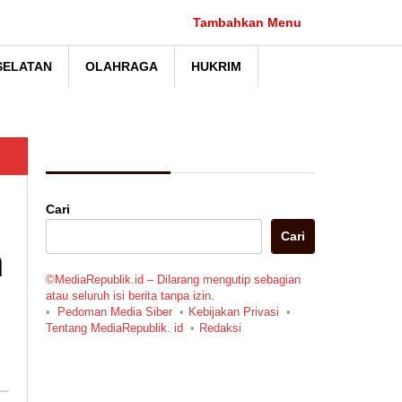
Tambahkan Menu
SELATAN
OLAHRAGA
HUKRIM
Berita Pilihan
Cari
Cari
n
©MediaRepublik.id – Dilarang mengutip sebagian
atau seluruh isi berita tanpa izin.
Pedoman Media Siber
Kebijakan Privasi
Tentang MediaRepublik. id
Redaksi