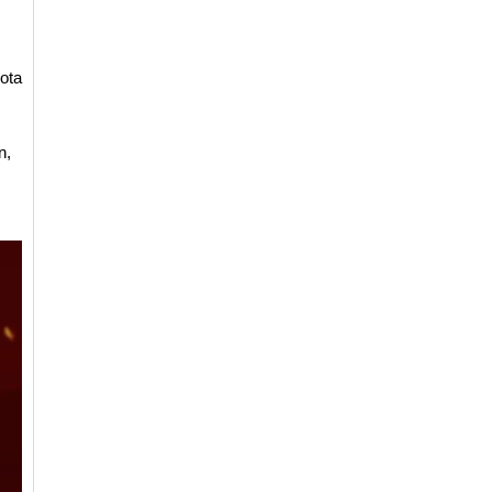
ota
n,