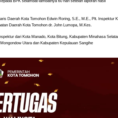
epada BPK selambat-lambatnya 60 hari setelah laporan hasil
ris Daerah Kota Tomohon Edwin Roring, S.E., M.E., Plt. Inspektur K
ehatan Daerah Kota Tomohon dr. John Lumopa, M.Kes.
 Inspektur dari Kota Manado, Kota Bitung, Kabupaten Minahasa Selata
 Mongondow Utara dan Kabupaten Kepulauan Sangihe