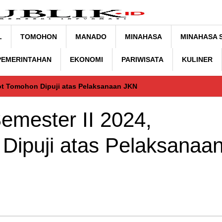
L
TOMOHON
MANADO
MINAHASA
MINAHASA 
 PEMERINTAHAN
EKONOMI
PARIWISATA
KULINER
kot Tomohon Dipuji atas Pelaksanaan JKN
emester II 2024,
ipuji atas Pelaksanaa