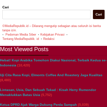
Cari
Cari
©MediaRepublik.id – Dilarang mengutip sebagian atau seluruh isi berita
tanpa izin.
Pedoman Media Siber
Kebijakan Privasi
Tentang MediaRepublik. id
Redaksi
Most Viewed Posts
Hebat! Kopi Arabika Tomohon Diakui Nasional, Terbaik Kedua se-
Indonesia
(10,420)
Uji Cita Rasa Kopi, Elmonts Coffee And Roastery Jaga Kualitas
(8,480)
Lintasan, Usia, Dan Sebuah Tekad : Kisah Herry Rumondor
Menaklukkan Batas Usia
(5,752)
Ketua DPRD Ajak Warga Dukung Perda Sampah
(5,039)