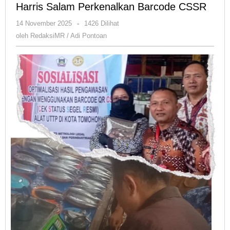
Harris Salam Perkenalkan Barcode CSSR
oleh
14 November 2025
-
1426 Dilihat
RedaksiMR
oleh
RedaksiMR / Adi Pontoan
/
Adi
Pontoan