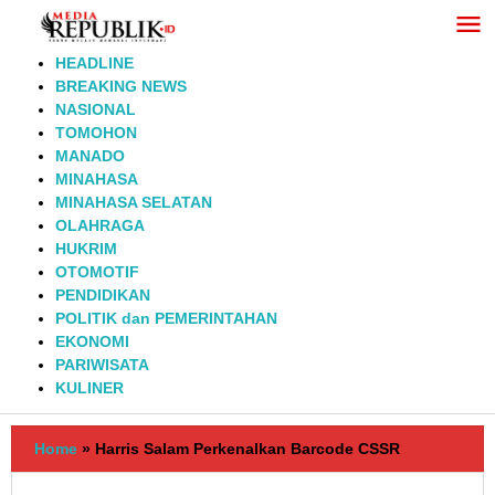
Lewati
ke
konten
HEADLINE
BREAKING NEWS
NASIONAL
TOMOHON
MANADO
MINAHASA
MINAHASA SELATAN
OLAHRAGA
HUKRIM
OTOMOTIF
PENDIDIKAN
POLITIK dan PEMERINTAHAN
EKONOMI
PARIWISATA
KULINER
Home
»
Harris Salam Perkenalkan Barcode CSSR