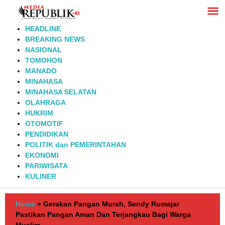
Lewati
ke
konten
HEADLINE
BREAKING NEWS
NASIONAL
TOMOHON
MANADO
MINAHASA
MINAHASA SELATAN
OLAHRAGA
HUKRIM
OTOMOTIF
PENDIDIKAN
POLITIK dan PEMERINTAHAN
EKONOMI
PARIWISATA
KULINER
Home
»
Gerakan Pangan Murah, Sendy Rumajar
Pastikan Pangan Aman Dan Terjangkau Bagi Warga
Muslim