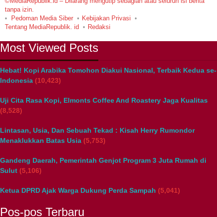
©MediaRepublik.id – Dilarang mengutip sebagian atau seluruh isi berita
tanpa izin.
Pedoman Media Siber
Kebijakan Privasi
Tentang MediaRepublik. id
Redaksi
Most Viewed Posts
Hebat! Kopi Arabika Tomohon Diakui Nasional, Terbaik Kedua se-
Indonesia
(10,423)
Uji Cita Rasa Kopi, Elmonts Coffee And Roastery Jaga Kualitas
(8,528)
Lintasan, Usia, Dan Sebuah Tekad : Kisah Herry Rumondor
Menaklukkan Batas Usia
(5,753)
Gandeng Daerah, Pemerintah Genjot Program 3 Juta Rumah di
Sulut
(5,106)
Ketua DPRD Ajak Warga Dukung Perda Sampah
(5,041)
Pos-pos Terbaru