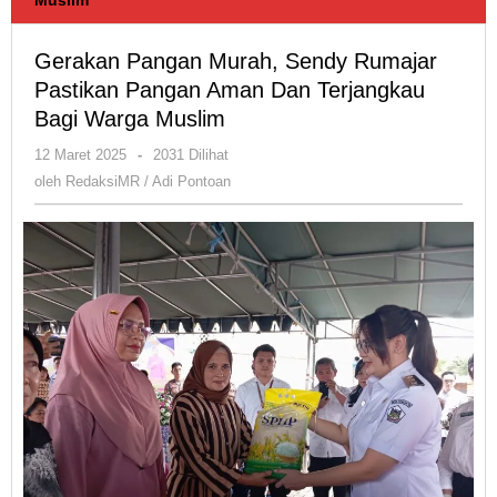
Gerakan Pangan Murah, Sendy Rumajar
Pastikan Pangan Aman Dan Terjangkau
Bagi Warga Muslim
oleh
12 Maret 2025
-
2031 Dilihat
RedaksiMR
oleh
RedaksiMR / Adi Pontoan
/
Adi
Pontoan