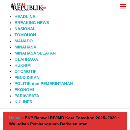
Lewati
ke
konten
HEADLINE
BREAKING NEWS
NASIONAL
TOMOHON
MANADO
MINAHASA
MINAHASA SELATAN
OLAHRAGA
HUKRIM
OTOMOTIF
PENDIDIKAN
POLITIK dan PEMERINTAHAN
EKONOMI
PARIWISATA
KULINER
Home
»
FKP Ranwal RPJMD Kota Tomohon 2025–2029 :
Wujudkan Pembangunan Berkelanjutan