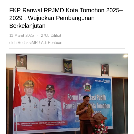
FKP Ranwal RPJMD Kota Tomohon 2025–
2029 : Wujudkan Pembangunan
Berkelanjutan
oleh
11 Maret 2025
-
2708 Dilihat
RedaksiMR
oleh
RedaksiMR / Adi Pontoan
/
Adi
Pontoan