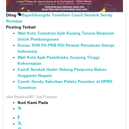
Ditag
Bapelitbangda Tomohon
Caroll Senduk
Sendy
Rumajar
Posting Terkait
Wali Kota Tomohon Ajak Karang Taruna Berperan
Untuk Pembangunan
Konas XVIII FK-PKB PGI Pererat Persatuan Gereja
Indonesia
Wali Kota Ajak Paskibraka Junjung Tinggi
Kehormatan
Caroll Senduk Hadiri Sidang Paripurna Bahas
Anggaran Negara
Caroll–Sendy Saksikan Pidato Presiden di DPRD
Tomohon
oleh
RedaksiMR / Adi Pontoan
Ikuti Kami Pada