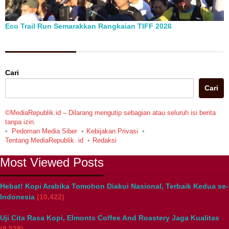
Eco Trail Run Semarakkan Rangkaian TIFF 2026
Berita Pilihan
Cari
Cari
©MediaRepublik.id – Dilarang mengutip sebagian atau seluruh isi berita
tanpa izin.
Pedoman Media Siber
Kebijakan Privasi
Tentang MediaRepublik. id
Redaksi
Most Viewed Posts
Hebat! Kopi Arabika Tomohon Diakui Nasional, Terbaik Kedua se-
Indonesia
(10,422)
Uji Cita Rasa Kopi, Elmonts Coffee And Roastery Jaga Kualitas
(8,528)