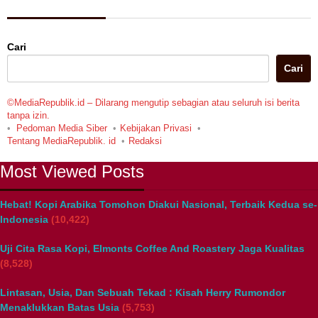
Cari
Cari
©MediaRepublik.id – Dilarang mengutip sebagian atau seluruh isi berita
tanpa izin.
Pedoman Media Siber
Kebijakan Privasi
Tentang MediaRepublik. id
Redaksi
Most Viewed Posts
Hebat! Kopi Arabika Tomohon Diakui Nasional, Terbaik Kedua se-
Indonesia
(10,422)
Uji Cita Rasa Kopi, Elmonts Coffee And Roastery Jaga Kualitas
(8,528)
Lintasan, Usia, Dan Sebuah Tekad : Kisah Herry Rumondor
Menaklukkan Batas Usia
(5,753)