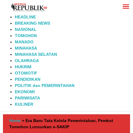
Lewati
ke
konten
HEADLINE
BREAKING NEWS
NASIONAL
TOMOHON
MANADO
MINAHASA
MINAHASA SELATAN
OLAHRAGA
HUKRIM
OTOMOTIF
PENDIDIKAN
POLITIK dan PEMERINTAHAN
EKONOMI
PARIWISATA
KULINER
Home
»
Era Baru Tata Kelola Pemerintahan, Pemkot
Tomohon Luncurkan e-SAKIP