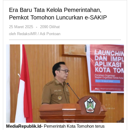
Era Baru Tata Kelola Pemerintahan,
Pemkot Tomohon Luncurkan e-SAKIP
oleh
25 Maret 2025
-
2090 Dilihat
RedaksiMR
oleh
RedaksiMR / Adi Pontoan
/
Adi
Pontoan
MediaRepublik.Id-
Pemerintah Kota Tomohon terus