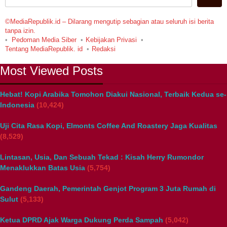
©MediaRepublik.id – Dilarang mengutip sebagian atau seluruh isi berita
tanpa izin.
Pedoman Media Siber
Kebijakan Privasi
Tentang MediaRepublik. id
Redaksi
Most Viewed Posts
Hebat! Kopi Arabika Tomohon Diakui Nasional, Terbaik Kedua se-
Indonesia
(10,424)
Uji Cita Rasa Kopi, Elmonts Coffee And Roastery Jaga Kualitas
(8,529)
Lintasan, Usia, Dan Sebuah Tekad : Kisah Herry Rumondor
Menaklukkan Batas Usia
(5,754)
Gandeng Daerah, Pemerintah Genjot Program 3 Juta Rumah di
Sulut
(5,133)
Ketua DPRD Ajak Warga Dukung Perda Sampah
(5,042)