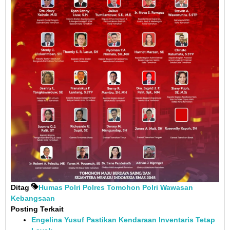
Ditag
Humas Polri
Polres Tomohon
Polri
Wawasan
Kebangsaan
Posting Terkait
Engelina Yusuf Pastikan Kendaraan Inventaris Tetap