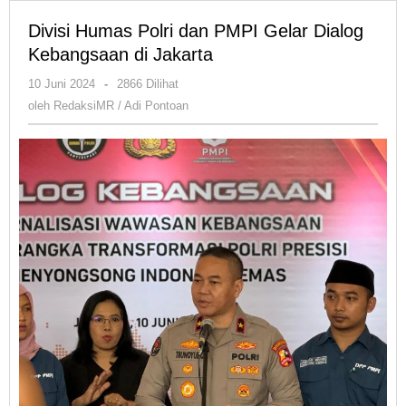
Divisi Humas Polri dan PMPI Gelar Dialog
Kebangsaan di Jakarta
oleh
10 Juni 2024
-
2866 Dilihat
RedaksiMR
oleh
RedaksiMR / Adi Pontoan
/
Adi
Pontoan