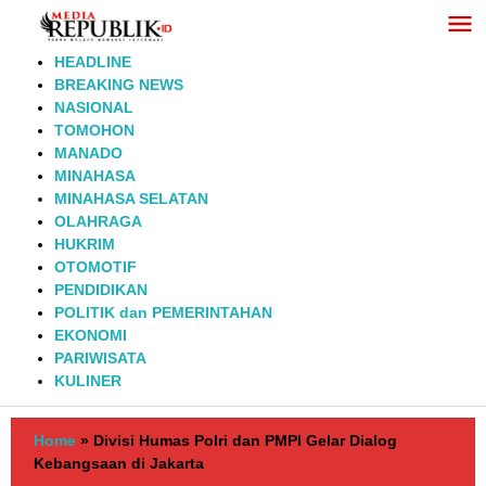
Lewati
ke
konten
HEADLINE
BREAKING NEWS
NASIONAL
TOMOHON
MANADO
MINAHASA
MINAHASA SELATAN
OLAHRAGA
HUKRIM
OTOMOTIF
PENDIDIKAN
POLITIK dan PEMERINTAHAN
EKONOMI
PARIWISATA
KULINER
Home
»
Divisi Humas Polri dan PMPI Gelar Dialog
Kebangsaan di Jakarta