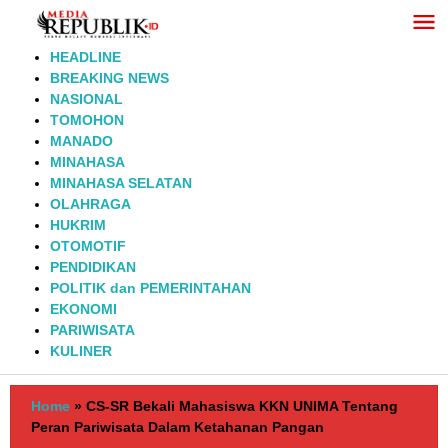
Lewati
ke
konten
HEADLINE
BREAKING NEWS
NASIONAL
TOMOHON
MANADO
MINAHASA
MINAHASA SELATAN
OLAHRAGA
HUKRIM
OTOMOTIF
PENDIDIKAN
POLITIK dan PEMERINTAHAN
EKONOMI
PARIWISATA
KULINER
Home
»
CS-SR Bekali Mahasiswa KKN UNIMA Tentang
Peran Pariwisata Dalam Ketahanan Pangan