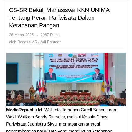
CS-SR Bekali Mahasiswa KKN UNIMA
Tentang Peran Pariwisata Dalam
Ketahanan Pangan
oleh
26 Maret 2025
-
2087 Dilihat
RedaksiMR
oleh
RedaksiMR / Adi Pontoan
/
Adi
Pontoan
MediaRepublik.Id-
Walikota Tomohon Caroll Senduk dan
Wakil Walikota Sendy Rumajar, melalui Kepala Dinas
Pariwisata Judhistira Siwu, memaparkan strategi
pengembangan pariwisata yang mendukung ketahanan