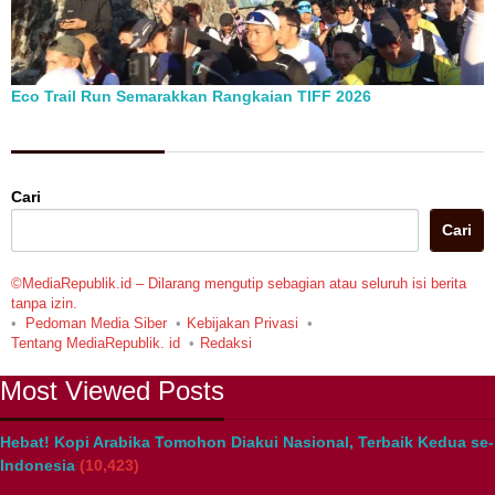
Eco Trail Run Semarakkan Rangkaian TIFF 2026
Berita Pilihan
Cari
Cari
©MediaRepublik.id – Dilarang mengutip sebagian atau seluruh isi berita
tanpa izin.
Pedoman Media Siber
Kebijakan Privasi
Tentang MediaRepublik. id
Redaksi
Most Viewed Posts
Hebat! Kopi Arabika Tomohon Diakui Nasional, Terbaik Kedua se-
Indonesia
(10,423)