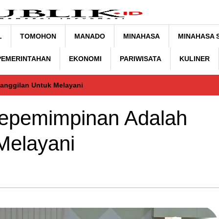
L
TOMOHON
MANADO
MINAHASA
MINAHASA 
 PEMERINTAHAN
EKONOMI
PARIWISATA
KULINER
anggilan Untuk Melayani
Kepemimpinan Adalah
Melayani