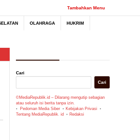
Tambahkan Menu
SELATAN
OLAHRAGA
HUKRIM
Berita Pilihan
Cari
Cari
©MediaRepublik.id – Dilarang mengutip sebagian
atau seluruh isi berita tanpa izin.
Pedoman Media Siber
Kebijakan Privasi
Tentang MediaRepublik. id
Redaksi