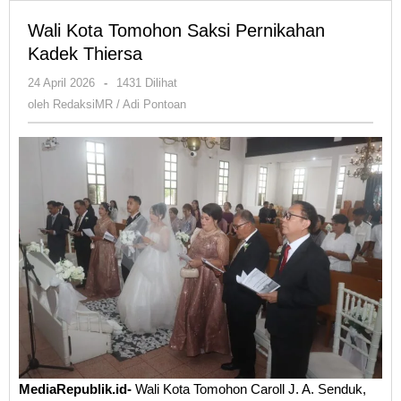
Wali Kota Tomohon Saksi Pernikahan
Kadek Thiersa
oleh
24 April 2026
-
1431 Dilihat
RedaksiMR
oleh
RedaksiMR / Adi Pontoan
/
Adi
Pontoan
MediaRepublik.id-
Wali Kota Tomohon Caroll J. A. Senduk,