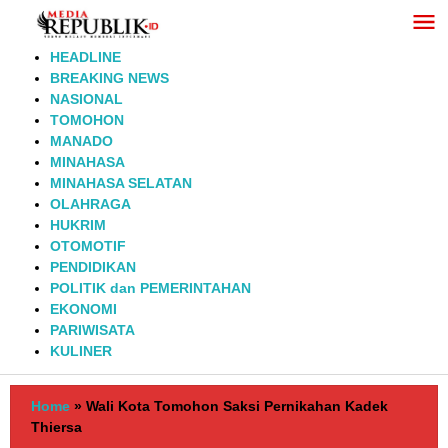
Lewati
ke
konten
HEADLINE
BREAKING NEWS
NASIONAL
TOMOHON
MANADO
MINAHASA
MINAHASA SELATAN
OLAHRAGA
HUKRIM
OTOMOTIF
PENDIDIKAN
POLITIK dan PEMERINTAHAN
EKONOMI
PARIWISATA
KULINER
Home
»
Wali Kota Tomohon Saksi Pernikahan Kadek
Thiersa