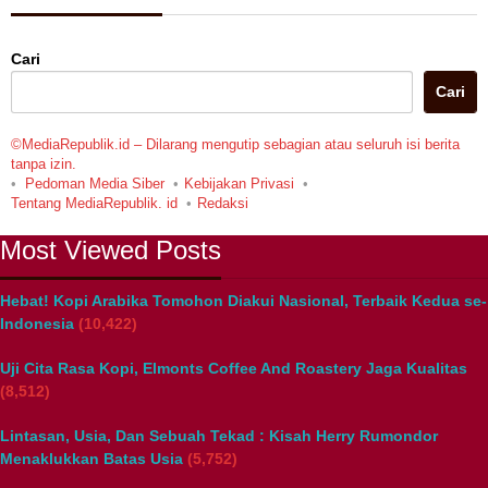
Cari
Cari
©MediaRepublik.id – Dilarang mengutip sebagian atau seluruh isi berita
tanpa izin.
Pedoman Media Siber
Kebijakan Privasi
Tentang MediaRepublik. id
Redaksi
Most Viewed Posts
Hebat! Kopi Arabika Tomohon Diakui Nasional, Terbaik Kedua se-
Indonesia
(10,422)
Uji Cita Rasa Kopi, Elmonts Coffee And Roastery Jaga Kualitas
(8,512)
Lintasan, Usia, Dan Sebuah Tekad : Kisah Herry Rumondor
Menaklukkan Batas Usia
(5,752)