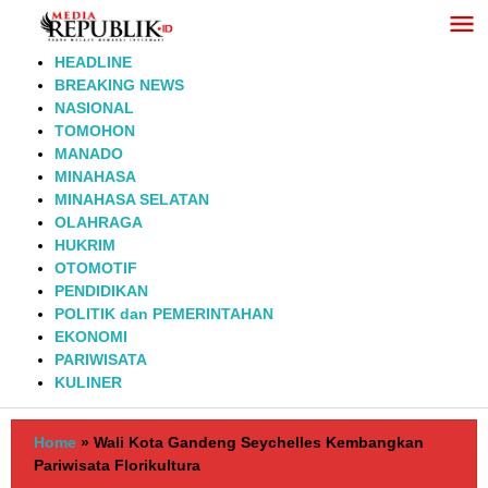
Lewati
ke
konten
HEADLINE
BREAKING NEWS
NASIONAL
TOMOHON
MANADO
MINAHASA
MINAHASA SELATAN
OLAHRAGA
HUKRIM
OTOMOTIF
PENDIDIKAN
POLITIK dan PEMERINTAHAN
EKONOMI
PARIWISATA
KULINER
Home
»
Wali Kota Gandeng Seychelles Kembangkan
Pariwisata Florikultura