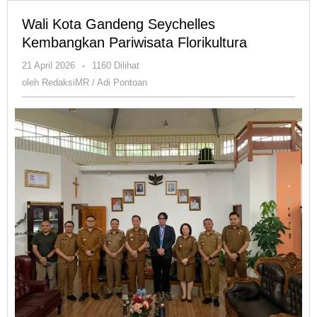
Wali Kota Gandeng Seychelles
Kembangkan Pariwisata Florikultura
oleh
21 April 2026
-
1160 Dilihat
RedaksiMR
oleh
RedaksiMR / Adi Pontoan
/
Adi
Pontoan