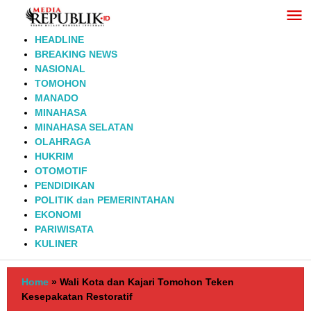
Lewati
ke
konten
HEADLINE
BREAKING NEWS
NASIONAL
TOMOHON
MANADO
MINAHASA
MINAHASA SELATAN
OLAHRAGA
HUKRIM
OTOMOTIF
PENDIDIKAN
POLITIK dan PEMERINTAHAN
EKONOMI
PARIWISATA
KULINER
Home
»
Wali Kota dan Kajari Tomohon Teken
Kesepakatan Restoratif