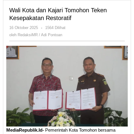
Wali Kota dan Kajari Tomohon Teken
Kesepakatan Restoratif
oleh
16 Oktober 2025
-
1564 Dilihat
RedaksiMR
oleh
RedaksiMR / Adi Pontoan
/
Adi
Pontoan
MediaRepublik.Id-
Pemerintah Kota Tomohon bersama