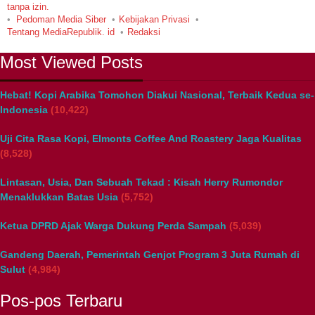
tanpa izin.
Pedoman Media Siber
Kebijakan Privasi
Tentang MediaRepublik. id
Redaksi
Most Viewed Posts
Hebat! Kopi Arabika Tomohon Diakui Nasional, Terbaik Kedua se-
Indonesia
(10,422)
Uji Cita Rasa Kopi, Elmonts Coffee And Roastery Jaga Kualitas
(8,528)
Lintasan, Usia, Dan Sebuah Tekad : Kisah Herry Rumondor
Menaklukkan Batas Usia
(5,752)
Ketua DPRD Ajak Warga Dukung Perda Sampah
(5,039)
Gandeng Daerah, Pemerintah Genjot Program 3 Juta Rumah di
Sulut
(4,984)
Pos-pos Terbaru