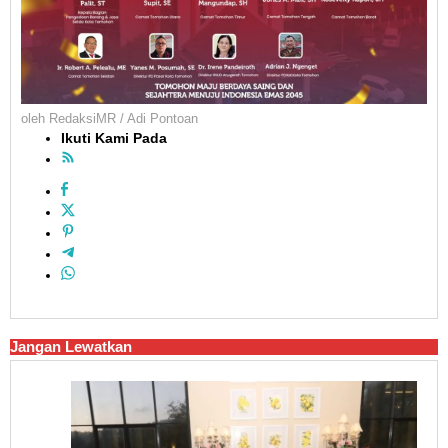
oleh
RedaksiMR / Adi Pontoan
Ikuti Kami Pada
Jangan Lewatkan