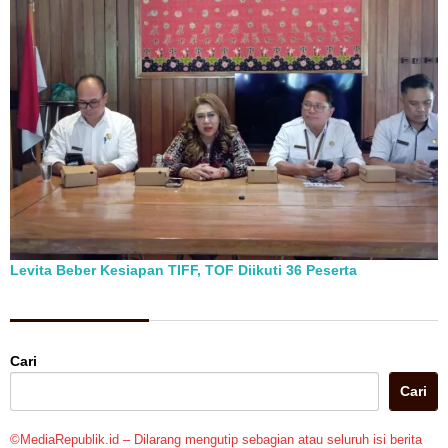
Levita Beber Kesiapan TIFF, TOF Diikuti 36 Peserta
Berita Pilihan
Cari
Cari
©MediaRepublik.id – Dilarang mengutip sebagian atau seluruh isi berita