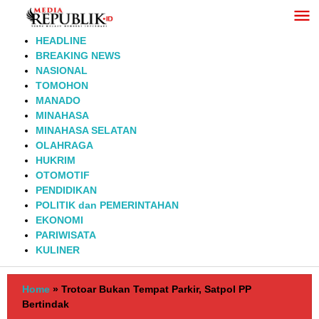
Lewati
ke
konten
HEADLINE
BREAKING NEWS
NASIONAL
TOMOHON
MANADO
MINAHASA
MINAHASA SELATAN
OLAHRAGA
HUKRIM
OTOMOTIF
PENDIDIKAN
POLITIK dan PEMERINTAHAN
EKONOMI
PARIWISATA
KULINER
Home
»
Trotoar Bukan Tempat Parkir, Satpol PP
Bertindak