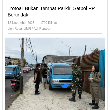
Trotoar Bukan Tempat Parkir, Satpol PP
Bertindak
oleh
12 November 2025
-
1799 Dilihat
RedaksiMR
oleh
RedaksiMR / Adi Pontoan
/
Adi
Pontoan