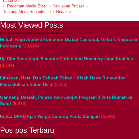
tanpa izin.
Pedoman Media Siber
Kebijakan Privasi
Tentang MediaRepublik. id
Redaksi
Most Viewed Posts
Hebat! Kopi Arabika Tomohon Diakui Nasional, Terbaik Kedua se-
Indonesia
(10,424)
Uji Cita Rasa Kopi, Elmonts Coffee And Roastery Jaga Kualitas
(8,534)
Lintasan, Usia, Dan Sebuah Tekad : Kisah Herry Rumondor
Menaklukkan Batas Usia
(5,755)
Gandeng Daerah, Pemerintah Genjot Program 3 Juta Rumah di
Sulut
(5,230)
Ketua DPRD Ajak Warga Dukung Perda Sampah
(5,042)
Pos-pos Terbaru