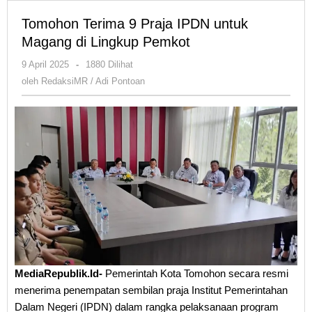
Tomohon Terima 9 Praja IPDN untuk
Magang di Lingkup Pemkot
oleh
9 April 2025
-
1880 Dilihat
RedaksiMR
oleh
RedaksiMR / Adi Pontoan
/
Adi
Pontoan
MediaRepublik.Id-
Pemerintah Kota Tomohon secara resmi
menerima penempatan sembilan praja Institut Pemerintahan
Dalam Negeri (IPDN) dalam rangka pelaksanaan program