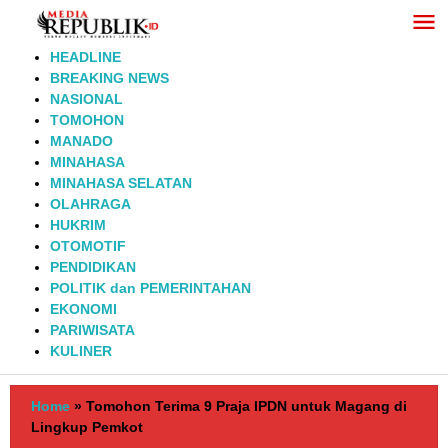
Lewati
ke
konten
HEADLINE
BREAKING NEWS
NASIONAL
TOMOHON
MANADO
MINAHASA
MINAHASA SELATAN
OLAHRAGA
HUKRIM
OTOMOTIF
PENDIDIKAN
POLITIK dan PEMERINTAHAN
EKONOMI
PARIWISATA
KULINER
Home
»
Tomohon Terima 9 Praja IPDN untuk Magang di
Lingkup Pemkot