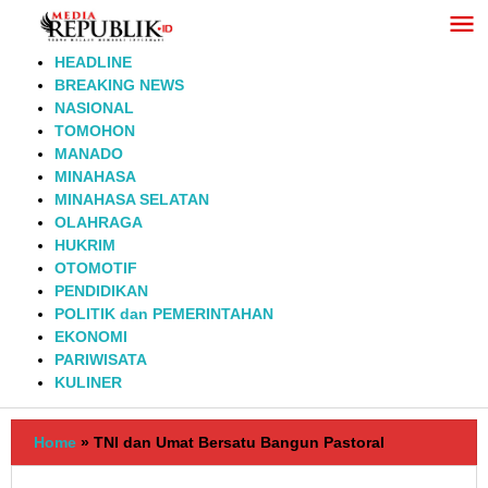
Lewati
ke
konten
HEADLINE
BREAKING NEWS
NASIONAL
TOMOHON
MANADO
MINAHASA
MINAHASA SELATAN
OLAHRAGA
HUKRIM
OTOMOTIF
PENDIDIKAN
POLITIK dan PEMERINTAHAN
EKONOMI
PARIWISATA
KULINER
Home
»
TNI dan Umat Bersatu Bangun Pastoral