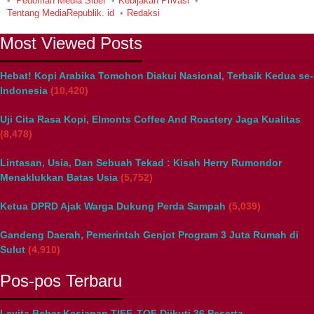
Pedoman Media Siber
Kebijakan Privasi
Tentang MediaRepublik. id
Redaksi
Most Viewed Posts
Hebat! Kopi Arabika Tomohon Diakui Nasional, Terbaik Kedua se-
Indonesia
(10,420)
Uji Cita Rasa Kopi, Elmonts Coffee And Roastery Jaga Kualitas
(8,478)
Lintasan, Usia, Dan Sebuah Tekad : Kisah Herry Rumondor
Menaklukkan Batas Usia
(5,752)
Ketua DPRD Ajak Warga Dukung Perda Sampah
(5,039)
Gandeng Daerah, Pemerintah Genjot Program 3 Juta Rumah di
Sulut
(4,910)
Pos-pos Terbaru
Levita Beber Kesiapan TIFF, TOF Diikuti 36 Peserta