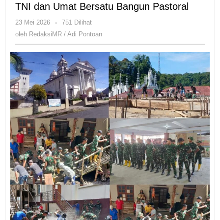
TNI dan Umat Bersatu Bangun Pastoral
oleh
23 Mei 2026
-
751 Dilihat
RedaksiMR
oleh
RedaksiMR / Adi Pontoan
/
Adi
Pontoan