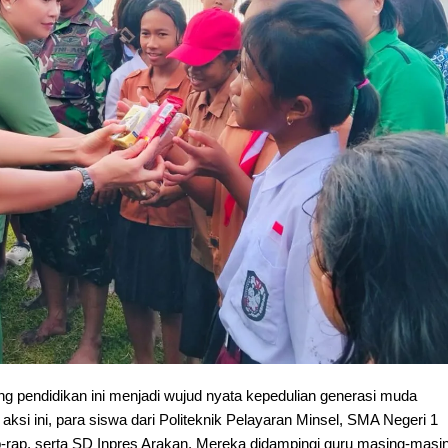
ang pendidikan ini menjadi wujud nyata kepedulian generasi muda
aksi ini, para siswa dari Politeknik Pelayaran Minsel, SMA Negeri 1
-rap, serta SD Inpres Arakan. Mereka didampingi guru masing-masi