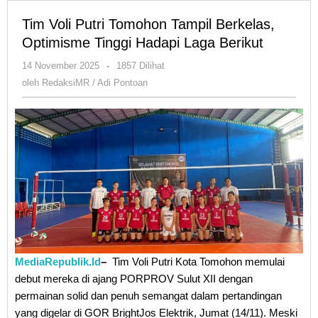
Tim Voli Putri Tomohon Tampil Berkelas,
Optimisme Tinggi Hadapi Laga Berikut
oleh
14 November 2025
-
1857 Dilihat
RedaksiMR
oleh
RedaksiMR / Adi Pontoan
/
Adi
Pontoan
MediaRepublik.Id
–
Tim Voli Putri Kota Tomohon memulai
debut mereka di ajang PORPROV Sulut XII dengan
permainan solid dan penuh semangat dalam pertandingan
yang digelar di GOR BrightJos Elektrik, Jumat (14/11). Meski