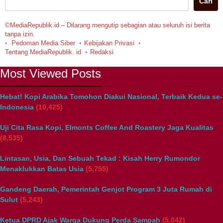
Cari
©MediaRepublik.id – Dilarang mengutip sebagian atau seluruh isi berita
tanpa izin.
Pedoman Media Siber
Kebijakan Privasi
Tentang MediaRepublik. id
Redaksi
Most Viewed Posts
Hebat! Kopi Arabika Tomohon Diakui Nasional, Terbaik Kedua se-
Indonesia
(10,425)
Uji Cita Rasa Kopi, Elmonts Coffee And Roastery Jaga Kualitas
(8,535)
Lintasan, Usia, Dan Sebuah Tekad : Kisah Herry Rumondor
Menaklukkan Batas Usia
(5,755)
Gandeng Daerah, Pemerintah Genjot Program 3 Juta Rumah di
Sulut
(5,243)
Ketua DPRD Ajak Warga Dukung Perda Sampah
(5,042)