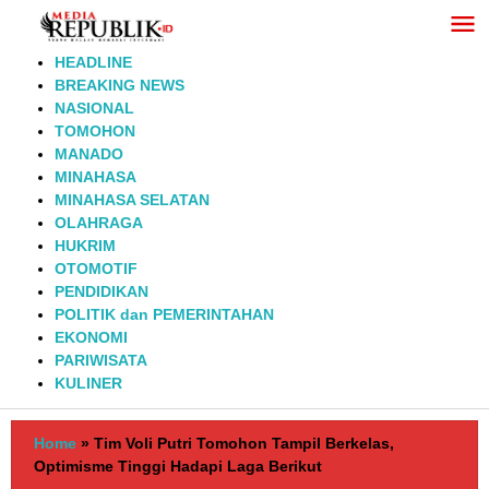
Lewati
ke
konten
HEADLINE
BREAKING NEWS
NASIONAL
TOMOHON
MANADO
MINAHASA
MINAHASA SELATAN
OLAHRAGA
HUKRIM
OTOMOTIF
PENDIDIKAN
POLITIK dan PEMERINTAHAN
EKONOMI
PARIWISATA
KULINER
Home
»
Tim Voli Putri Tomohon Tampil Berkelas,
Optimisme Tinggi Hadapi Laga Berikut