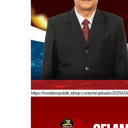
https://mediarepublik.id/wp-content/uploads/2025