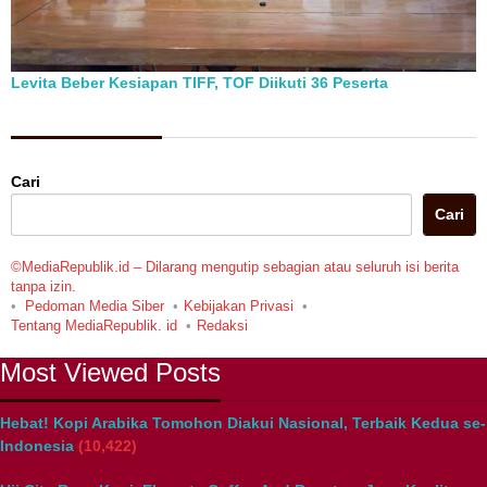
Levita Beber Kesiapan TIFF, TOF Diikuti 36 Peserta
Berita Pilihan
Cari
Cari
©MediaRepublik.id – Dilarang mengutip sebagian atau seluruh isi berita
tanpa izin.
Pedoman Media Siber
Kebijakan Privasi
Tentang MediaRepublik. id
Redaksi
Most Viewed Posts
Hebat! Kopi Arabika Tomohon Diakui Nasional, Terbaik Kedua se-
Indonesia
(10,422)