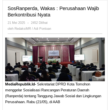
SosRanperda, Wakas : Perusahaan Wajib
Berkontribusi Nyata
oleh
21 Mei 2025
-
2452 Dilihat
RedaksiMR
oleh
RedaksiMR / Adi Pontoan
/
Adi
Pontoan
MediaRepublik.Id-
Sekretariat DPRD Kota Tomohon
menggelar Sosialisasi Rancangan Peraturan Daerah
(Ranperda) tentang Tanggung Jawab Sosial dan Lingkungan
Perusahaan. Rabu (21/05), di AAB