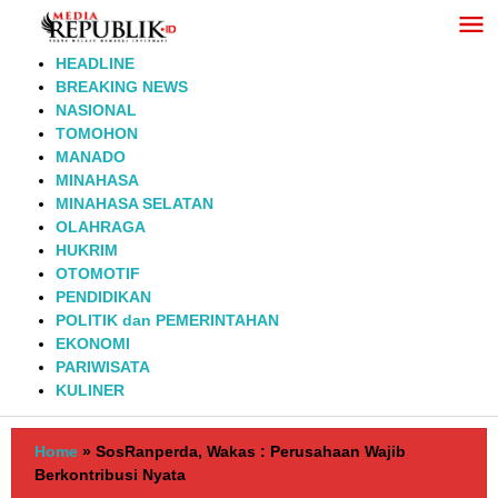
Lewati
ke
konten
HEADLINE
BREAKING NEWS
NASIONAL
TOMOHON
MANADO
MINAHASA
MINAHASA SELATAN
OLAHRAGA
HUKRIM
OTOMOTIF
PENDIDIKAN
POLITIK dan PEMERINTAHAN
EKONOMI
PARIWISATA
KULINER
Home
»
SosRanperda, Wakas : Perusahaan Wajib
Berkontribusi Nyata