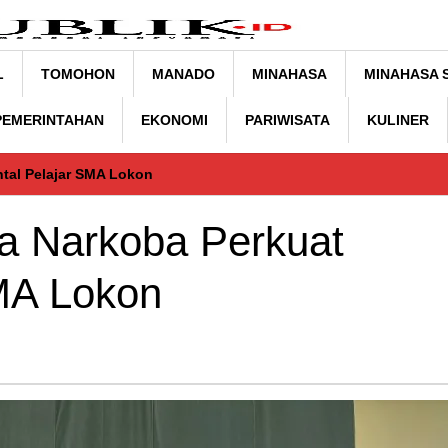
L
TOMOHON
MANADO
MINAHASA
MINAHASA 
 PEMERINTAHAN
EKONOMI
PARIWISATA
KULINER
ntal Pelajar SMA Lokon
ya Narkoba Perkuat
MA Lokon