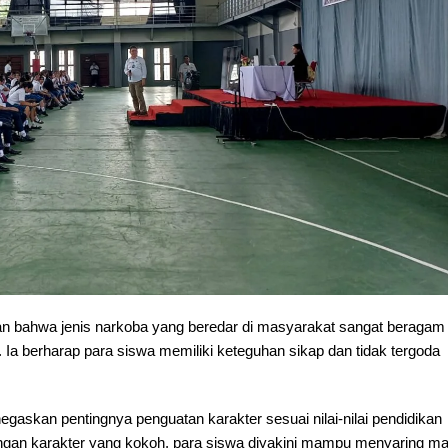
kan bahwa jenis narkoba yang beredar di masyarakat sangat beragam
a berharap para siswa memiliki keteguhan sikap dan tidak tergoda
askan pentingnya penguatan karakter sesuai nilai-nilai pendidikan
ngan karakter yang kokoh, para siswa diyakini mampu menyaring m