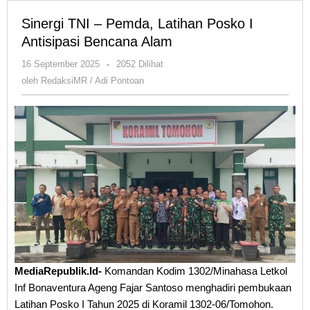
Sinergi TNI – Pemda, Latihan Posko I
Antisipasi Bencana Alam
oleh
16 September 2025
-
2052 Dilihat
RedaksiMR
oleh
RedaksiMR / Adi Pontoan
/
Adi
Pontoan
MediaRepublik.Id-
Komandan Kodim 1302/Minahasa Letkol
Inf Bonaventura Ageng Fajar Santoso menghadiri pembukaan
Latihan Posko I Tahun 2025 di Koramil 1302-06/Tomohon.