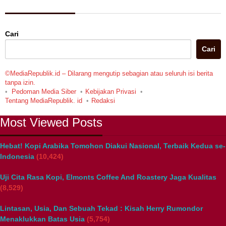
Berita Pilihan
Cari
Cari
©MediaRepublik.id – Dilarang mengutip sebagian atau seluruh isi berita
tanpa izin.
Pedoman Media Siber
Kebijakan Privasi
Tentang MediaRepublik. id
Redaksi
Most Viewed Posts
Hebat! Kopi Arabika Tomohon Diakui Nasional, Terbaik Kedua se-
Indonesia
(10,424)
Uji Cita Rasa Kopi, Elmonts Coffee And Roastery Jaga Kualitas
(8,529)
Lintasan, Usia, Dan Sebuah Tekad : Kisah Herry Rumondor
Menaklukkan Batas Usia
(5,754)