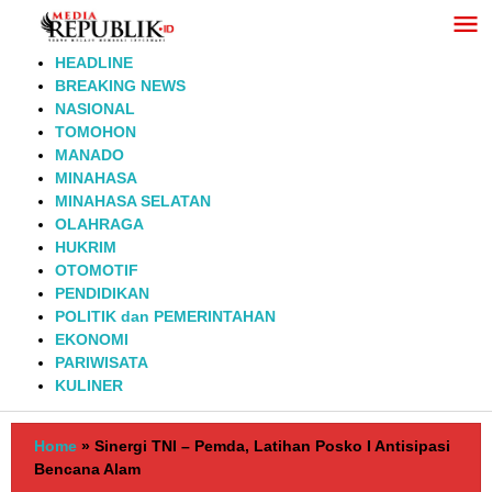
Lewati
ke
konten
HEADLINE
BREAKING NEWS
NASIONAL
TOMOHON
MANADO
MINAHASA
MINAHASA SELATAN
OLAHRAGA
HUKRIM
OTOMOTIF
PENDIDIKAN
POLITIK dan PEMERINTAHAN
EKONOMI
PARIWISATA
KULINER
Home
»
Sinergi TNI – Pemda, Latihan Posko I Antisipasi
Bencana Alam