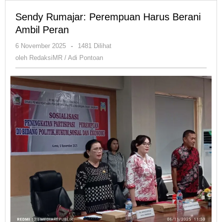
Sendy Rumajar: Perempuan Harus Berani
Ambil Peran
oleh
6 November 2025
-
1481 Dilihat
RedaksiMR
oleh
RedaksiMR / Adi Pontoan
/
Adi
Pontoan