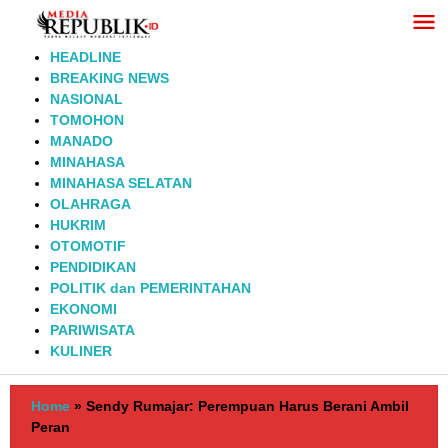
Lewati
ke
konten
HEADLINE
BREAKING NEWS
NASIONAL
TOMOHON
MANADO
MINAHASA
MINAHASA SELATAN
OLAHRAGA
HUKRIM
OTOMOTIF
PENDIDIKAN
POLITIK dan PEMERINTAHAN
EKONOMI
PARIWISATA
KULINER
Home
»
Sendy Rumajar: Perempuan Harus Berani Ambil
Peran