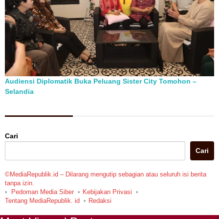
Audiensi Diplomatik Buka Peluang Sister City Tomohon –
Selandia
Berita Pilihan
Cari
Cari
©MediaRepublik.id – Dilarang mengutip sebagian atau seluruh isi berita
tanpa izin.
Pedoman Media Siber
Kebijakan Privasi
Tentang MediaRepublik. id
Redaksi