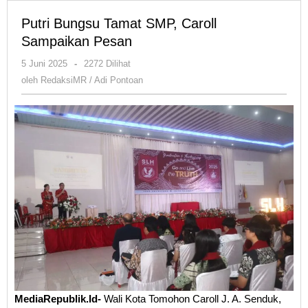
Putri Bungsu Tamat SMP, Caroll
Sampaikan Pesan
oleh
5 Juni 2025
-
2272 Dilihat
RedaksiMR
oleh
RedaksiMR / Adi Pontoan
/
Adi
Pontoan
MediaRepublik.Id-
Wali Kota Tomohon Caroll J. A. Senduk,