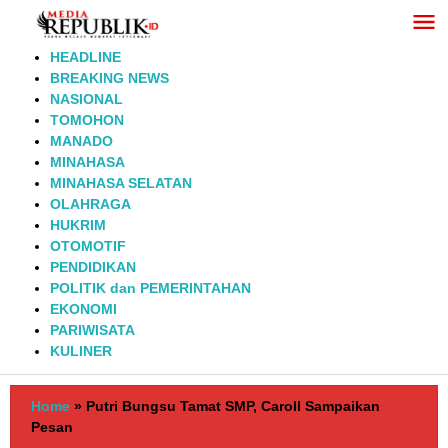
Lewati
ke
konten
HEADLINE
BREAKING NEWS
NASIONAL
TOMOHON
MANADO
MINAHASA
MINAHASA SELATAN
OLAHRAGA
HUKRIM
OTOMOTIF
PENDIDIKAN
POLITIK dan PEMERINTAHAN
EKONOMI
PARIWISATA
KULINER
Home
»
Putri Bungsu Tamat SMP, Caroll Sampaikan
Pesan