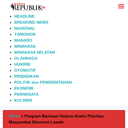
Lewati
ke
konten
HEADLINE
BREAKING NEWS
NASIONAL
TOMOHON
MANADO
MINAHASA
MINAHASA SELATAN
OLAHRAGA
HUKRIM
OTOMOTIF
PENDIDIKAN
POLITIK dan PEMERINTAHAN
EKONOMI
PARIWISATA
KULINER
Home
»
Program Bantuan Hukum Gratis Prioritas
Masyarakat Ekonomi Lemah