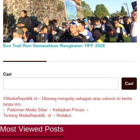
Eco Trail Run Semarakkan Rangkaian TIFF 2026
Berita Pilihan
Cari
Cari
©MediaRepublik.id – Dilarang mengutip sebagian atau seluruh isi berita
tanpa izin.
Pedoman Media Siber
Kebijakan Privasi
Tentang MediaRepublik. id
Redaksi
Most Viewed Posts