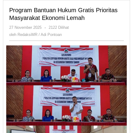
Program Bantuan Hukum Gratis Prioritas
Masyarakat Ekonomi Lemah
oleh
27 November 2025
-
2122 Dilihat
RedaksiMR
oleh
RedaksiMR / Adi Pontoan
/
Adi
Pontoan