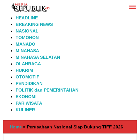
Lewati
ke
konten
HEADLINE
BREAKING NEWS
NASIONAL
TOMOHON
MANADO
MINAHASA
MINAHASA SELATAN
OLAHRAGA
HUKRIM
OTOMOTIF
PENDIDIKAN
POLITIK dan PEMERINTAHAN
EKONOMI
PARIWISATA
KULINER
Home
»
Perusahaan Nasional Siap Dukung TIFF 2026