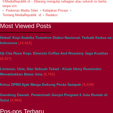
©MediaRepublik.id – Dilarang mengutip sebagian atau seluruh isi berita
tanpa izin.
Pedoman Media Siber
Kebijakan Privasi
Tentang MediaRepublik. id
Redaksi
Most Viewed Posts
Hebat! Kopi Arabika Tomohon Diakui Nasional, Terbaik Kedua se-
Indonesia
(10,422)
Uji Cita Rasa Kopi, Elmonts Coffee And Roastery Jaga Kualitas
(8,527)
Lintasan, Usia, Dan Sebuah Tekad : Kisah Herry Rumondor
Menaklukkan Batas Usia
(5,752)
Ketua DPRD Ajak Warga Dukung Perda Sampah
(5,039)
Gandeng Daerah, Pemerintah Genjot Program 3 Juta Rumah di
Sulut
(4,964)
Pos-pos Terbaru