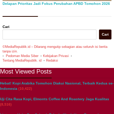
Delapan Prioritas Jadi Fokus Perubahan APBD Tomohon 2026
Berita Pilihan
Cari
Cari
©MediaRepublik.id – Dilarang mengutip sebagian atau seluruh isi berita
tanpa izin.
Pedoman Media Siber
Kebijakan Privasi
Tentang MediaRepublik. id
Redaksi
Most Viewed Posts
Hebat! Kopi Arabika Tomohon Diakui Nasional, Terbaik Kedua se-
Indonesia
(10,422)
Uji Cita Rasa Kopi, Elmonts Coffee And Roastery Jaga Kualitas
(8,516)