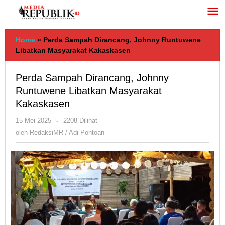
Lewati
ke
konten
Home
»
Perda Sampah Dirancang, Johnny Runtuwene
Libatkan Masyarakat Kakaskasen
Perda Sampah Dirancang, Johnny
Runtuwene Libatkan Masyarakat
Kakaskasen
oleh
15 Mei 2025
-
2208 Dilihat
RedaksiMR
oleh
RedaksiMR / Adi Pontoan
/
Adi
Pontoan