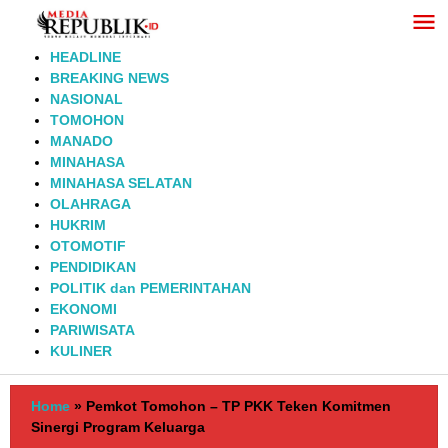
Lewati
ke
konten
HEADLINE
BREAKING NEWS
NASIONAL
TOMOHON
MANADO
MINAHASA
MINAHASA SELATAN
OLAHRAGA
HUKRIM
OTOMOTIF
PENDIDIKAN
POLITIK dan PEMERINTAHAN
EKONOMI
PARIWISATA
KULINER
Home
»
Pemkot Tomohon – TP PKK Teken Komitmen
Sinergi Program Keluarga