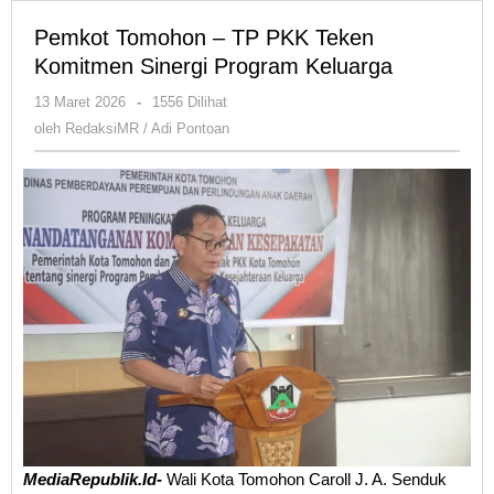
Pemkot Tomohon – TP PKK Teken
Komitmen Sinergi Program Keluarga
oleh
13 Maret 2026
-
1556 Dilihat
RedaksiMR
oleh
RedaksiMR / Adi Pontoan
/
Adi
Pontoan
MediaRepublik.Id-
Wali Kota Tomohon Caroll J. A. Senduk