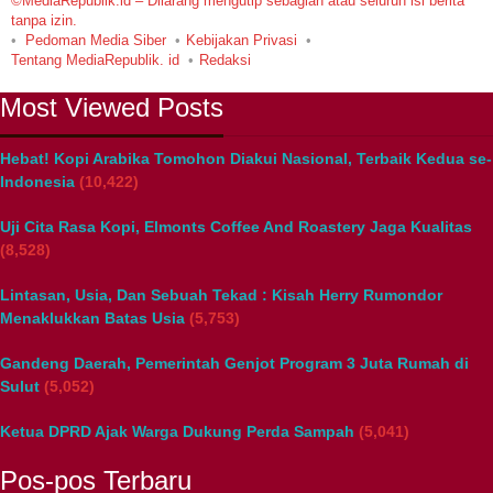
©MediaRepublik.id – Dilarang mengutip sebagian atau seluruh isi berita
tanpa izin.
Pedoman Media Siber
Kebijakan Privasi
Tentang MediaRepublik. id
Redaksi
Most Viewed Posts
Hebat! Kopi Arabika Tomohon Diakui Nasional, Terbaik Kedua se-
Indonesia
(10,422)
Uji Cita Rasa Kopi, Elmonts Coffee And Roastery Jaga Kualitas
(8,528)
Lintasan, Usia, Dan Sebuah Tekad : Kisah Herry Rumondor
Menaklukkan Batas Usia
(5,753)
Gandeng Daerah, Pemerintah Genjot Program 3 Juta Rumah di
Sulut
(5,052)
Ketua DPRD Ajak Warga Dukung Perda Sampah
(5,041)
Pos-pos Terbaru