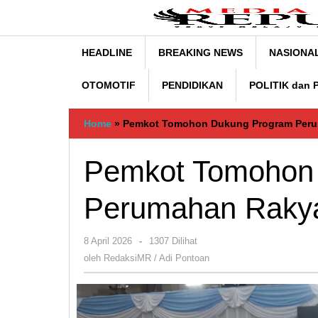
Lewati
ke
konten
HEADLINE
BREAKING NEWS
NASIONA
OTOMOTIF
PENDIDIKAN
POLITIK dan
Home
»
Pemkot Tomohon Dukung Program Peru
Pemkot Tomohon
Perumahan Rakya
oleh
8 April 2026
-
1307 Dilihat
RedaksiMR
oleh
RedaksiMR / Adi Pontoan
/
Adi
Pontoan