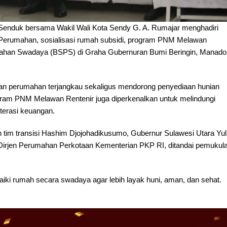
 Senduk bersama Wakil Wali Kota Sendy G. A. Rumajar menghadiri
) Perumahan, sosialisasi rumah subsidi, program PNM Melawan
umahan Swadaya (BSPS) di Graha Gubernuran Bumi Beringin, Manado
aan perumahan terjangkau sekaligus mendorong penyediaan hunian
gram PNM Melawan Rentenir juga diperkenalkan untuk melindungi
iterasi keuangan.
 tim transisi Hashim Djojohadikusumo, Gubernur Sulawesi Utara Yul
a Dirjen Perumahan Perkotaan Kementerian PKP RI, ditandai pemukul
 rumah secara swadaya agar lebih layak huni, aman, dan sehat.