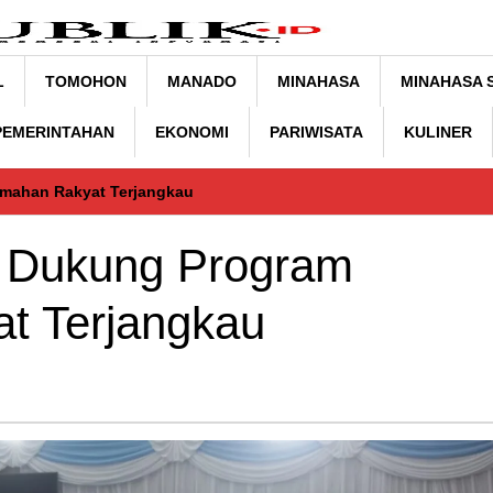
L
TOMOHON
MANADO
MINAHASA
MINAHASA 
 PEMERINTAHAN
EKONOMI
PARIWISATA
KULINER
mahan Rakyat Terjangkau
 Dukung Program
t Terjangkau