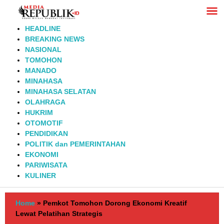
Lewati
ke
konten
HEADLINE
BREAKING NEWS
NASIONAL
TOMOHON
MANADO
MINAHASA
MINAHASA SELATAN
OLAHRAGA
HUKRIM
OTOMOTIF
PENDIDIKAN
POLITIK dan PEMERINTAHAN
EKONOMI
PARIWISATA
KULINER
Home
»
Pemkot Tomohon Dorong Ekonomi Kreatif
Lewat Pelatihan Strategis