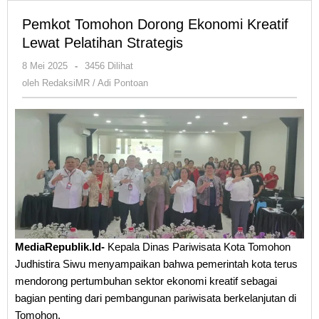
Pemkot Tomohon Dorong Ekonomi Kreatif
Lewat Pelatihan Strategis
oleh
8 Mei 2025
-
3456 Dilihat
RedaksiMR
oleh
RedaksiMR / Adi Pontoan
/
Adi
Pontoan
MediaRepublik.Id-
Kepala Dinas Pariwisata Kota Tomohon
Judhistira Siwu menyampaikan bahwa pemerintah kota terus
mendorong pertumbuhan sektor ekonomi kreatif sebagai
bagian penting dari pembangunan pariwisata berkelanjutan di
Tomohon.