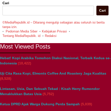
Cari
Cari
©MediaRepublik.id – Dilarang mengutip sebagian atau seluruh isi berita
tanpa izin.
Pedoman Media Siber
Kebijakan Privasi
Tentang MediaRepublik. id
Redaksi
Most Viewed Posts
Hebat! Kopi Arabika Tomohon Diakui Nasional, Terbaik Kedua se-
Indonesia
(10,422)
Uji Cita Rasa Kopi, Elmonts Coffee And Roastery Jaga Kualitas
(8,528)
Lintasan, Usia, Dan Sebuah Tekad : Kisah Herry Rumondor
Menaklukkan Batas Usia
(5,752)
Ketua DPRD Ajak Warga Dukung Perda Sampah
(5,039)