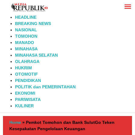
Lewati
ke
konten
HEADLINE
BREAKING NEWS
NASIONAL
TOMOHON
MANADO
MINAHASA
MINAHASA SELATAN
OLAHRAGA
HUKRIM
OTOMOTIF
PENDIDIKAN
POLITIK dan PEMERINTAHAN
EKONOMI
PARIWISATA
KULINER
Home
»
Pemkot Tomohon dan Bank SulutGo Teken
Kesepakatan Pengelolaan Keuangan