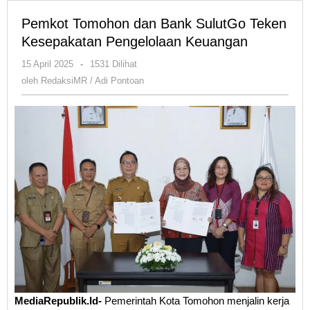
Pemkot Tomohon dan Bank SulutGo Teken
Kesepakatan Pengelolaan Keuangan
oleh
15 April 2025
-
1531 Dilihat
RedaksiMR
oleh
RedaksiMR / Adi Pontoan
/
Adi
Pontoan
MediaRepublik.Id-
Pemerintah Kota Tomohon menjalin kerja