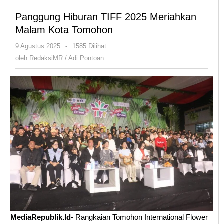
Panggung Hiburan TIFF 2025 Meriahkan
Malam Kota Tomohon
oleh
9 Agustus 2025
-
1585 Dilihat
RedaksiMR
oleh
RedaksiMR / Adi Pontoan
/
Adi
Pontoan
MediaRepublik.Id-
Rangkaian Tomohon International Flower