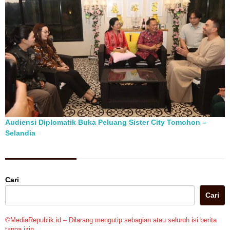
Audiensi Diplomatik Buka Peluang Sister City Tomohon –
Selandia
Berita Pilihan
Cari
Cari
©MediaRepublik.id – Dilarang mengutip sebagian atau seluruh isi berita
tanpa izin.