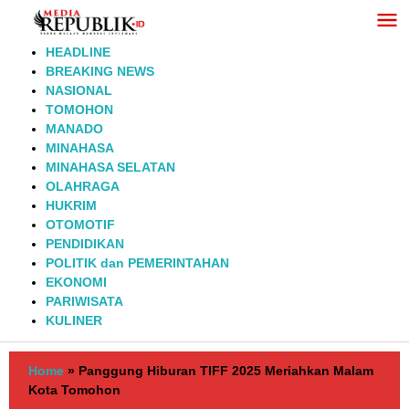
Lewati
ke
konten
HEADLINE
BREAKING NEWS
NASIONAL
TOMOHON
MANADO
MINAHASA
MINAHASA SELATAN
OLAHRAGA
HUKRIM
OTOMOTIF
PENDIDIKAN
POLITIK dan PEMERINTAHAN
EKONOMI
PARIWISATA
KULINER
Home
»
Panggung Hiburan TIFF 2025 Meriahkan Malam
Kota Tomohon