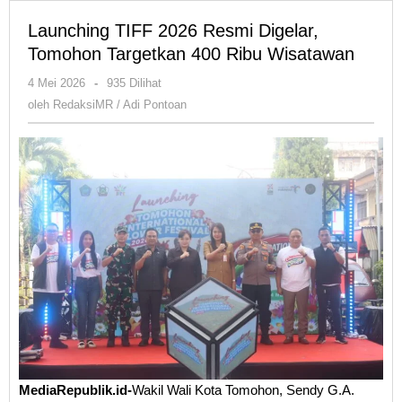
Launching TIFF 2026 Resmi Digelar,
Tomohon Targetkan 400 Ribu Wisatawan
oleh
4 Mei 2026
-
935 Dilihat
RedaksiMR
oleh
RedaksiMR / Adi Pontoan
/
Adi
Pontoan
MediaRepublik.id-
Wakil Wali Kota Tomohon, Sendy G.A.