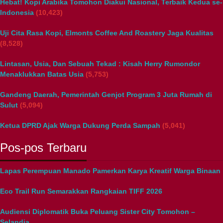
Hebat! Kopi Arabika Tomohon Diakui Nasional, Terbaik Kedua se-
Indonesia
(10,423)
Uji Cita Rasa Kopi, Elmonts Coffee And Roastery Jaga Kualitas
(8,528)
Lintasan, Usia, Dan Sebuah Tekad : Kisah Herry Rumondor
Menaklukkan Batas Usia
(5,753)
Gandeng Daerah, Pemerintah Genjot Program 3 Juta Rumah di
Sulut
(5,094)
Ketua DPRD Ajak Warga Dukung Perda Sampah
(5,041)
Pos-pos Terbaru
Lapas Perempuan Manado Pamerkan Karya Kreatif Warga Binaan
Eco Trail Run Semarakkan Rangkaian TIFF 2026
Audiensi Diplomatik Buka Peluang Sister City Tomohon –
Selandia