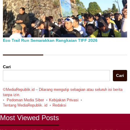
Eco Trail Run Semarakkan Rangkaian TIFF 2026
Berita Pilihan
Cari
Cari
©MediaRepublik.id – Dilarang mengutip sebagian atau seluruh isi berita
tanpa izin.
Pedoman Media Siber
Kebijakan Privasi
Tentang MediaRepublik. id
Redaksi
Most Viewed Posts