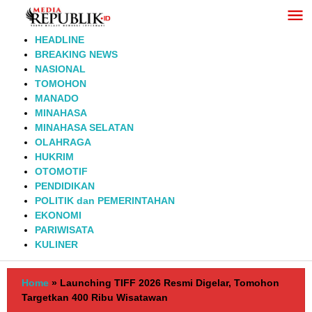
Lewati
ke
konten
HEADLINE
BREAKING NEWS
NASIONAL
TOMOHON
MANADO
MINAHASA
MINAHASA SELATAN
OLAHRAGA
HUKRIM
OTOMOTIF
PENDIDIKAN
POLITIK dan PEMERINTAHAN
EKONOMI
PARIWISATA
KULINER
Home
»
Launching TIFF 2026 Resmi Digelar, Tomohon
Targetkan 400 Ribu Wisatawan