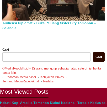
Audiensi Diplomatik Buka Peluang Sister City Tomohon –
Selandia
Berita Pilihan
Cari
Cari
©MediaRepublik.id – Dilarang mengutip sebagian atau seluruh isi berita
tanpa izin.
Pedoman Media Siber
Kebijakan Privasi
Tentang MediaRepublik. id
Redaksi
Most Viewed Posts
Hebat! Kopi Arabika Tomohon Diakui Nasional, Terbaik Kedua se-