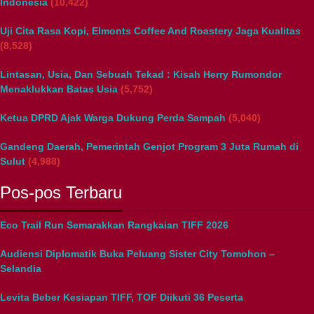
Indonesia
(10,422)
Uji Cita Rasa Kopi, Elmonts Coffee And Roastery Jaga Kualitas
(8,528)
Lintasan, Usia, Dan Sebuah Tekad : Kisah Herry Rumondor
Menaklukkan Batas Usia
(5,752)
Ketua DPRD Ajak Warga Dukung Perda Sampah
(5,040)
Gandeng Daerah, Pemerintah Genjot Program 3 Juta Rumah di
Sulut
(4,988)
Pos-pos Terbaru
Eco Trail Run Semarakkan Rangkaian TIFF 2026
Audiensi Diplomatik Buka Peluang Sister City Tomohon –
Selandia
Levita Beber Kesiapan TIFF, TOF Diikuti 36 Peserta