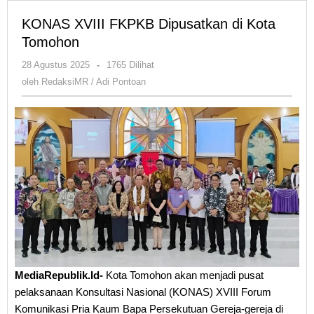
KONAS XVIII FKPKB Dipusatkan di Kota
Tomohon
oleh
28 Agustus 2025
-
1765 Dilihat
RedaksiMR
oleh
RedaksiMR / Adi Pontoan
/
Adi
Pontoan
MediaRepublik.Id-
Kota Tomohon akan menjadi pusat
pelaksanaan Konsultasi Nasional (KONAS) XVIII Forum
Komunikasi Pria Kaum Bapa Persekutuan Gereja-gereja di