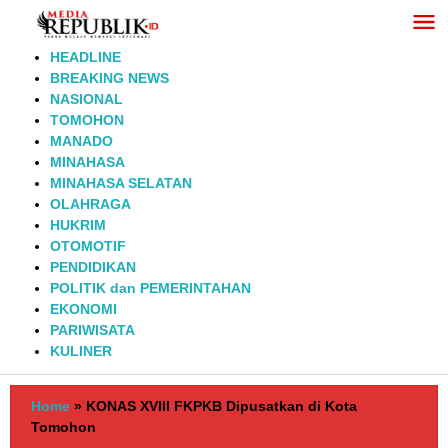
Lewati
ke
konten
HEADLINE
BREAKING NEWS
NASIONAL
TOMOHON
MANADO
MINAHASA
MINAHASA SELATAN
OLAHRAGA
HUKRIM
OTOMOTIF
PENDIDIKAN
POLITIK dan PEMERINTAHAN
EKONOMI
PARIWISATA
KULINER
Home
»
KONAS XVIII FKPKB Dipusatkan di Kota
Tomohon