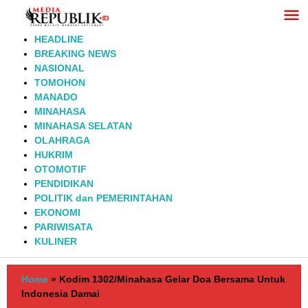
Lewati
ke
konten
HEADLINE
BREAKING NEWS
NASIONAL
TOMOHON
MANADO
MINAHASA
MINAHASA SELATAN
OLAHRAGA
HUKRIM
OTOMOTIF
PENDIDIKAN
POLITIK dan PEMERINTAHAN
EKONOMI
PARIWISATA
KULINER
Home
»
Kodim 1302/Minahasa Gelar Doa Bersama Untuk
Indonesia Damai