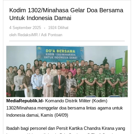
Kodim 1302/Minahasa Gelar Doa Bersama
Untuk Indonesia Damai
oleh
4 September 2025
-
1924 Dilihat
RedaksiMR
oleh
RedaksiMR / Adi Pontoan
/
Adi
Pontoan
MediaRepublik.Id-
Komando Distrik Militer (Kodim)
1302/Minahasa menggelar doa bersama lintas agama untuk
Indonesia damai, Kamis (04/09)
Ibadah bagi personel dan Persit Kartika Chandra Kirana yang