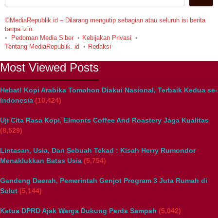
©MediaRepublik.id – Dilarang mengutip sebagian atau seluruh isi berita
tanpa izin.
Pedoman Media Siber
Kebijakan Privasi
Tentang MediaRepublik. id
Redaksi
Most Viewed Posts
Hebat! Kopi Arabika Tomohon Diakui Nasional, Terbaik Kedua se-
Indonesia
(10,424)
Uji Cita Rasa Kopi, Elmonts Coffee And Roastery Jaga Kualitas
(8,529)
Lintasan, Usia, Dan Sebuah Tekad : Kisah Herry Rumondor
Menaklukkan Batas Usia
(5,754)
Gandeng Daerah, Pemerintah Genjot Program 3 Juta Rumah di
Sulut
(5,144)
Ketua DPRD Ajak Warga Dukung Perda Sampah
(5,042)