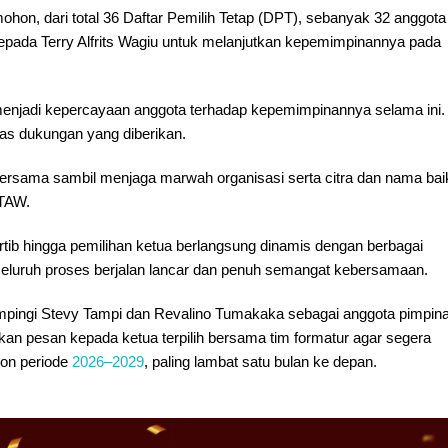
ohon, dari total 36 Daftar Pemilih Tetap (DPT), sebanyak 32 anggota
pada Terry Alfrits Wagiu untuk melanjutkan kepemimpinannya pada
 menjadi kepercayaan anggota terhadap kepemimpinannya selama ini. 
as dukungan yang diberikan.
 bersama sambil menjaga marwah organisasi serta citra dan nama bai
 TAW.
ertib hingga pemilihan ketua berlangsung dinamis dengan berbagai
seluruh proses berjalan lancar dan penuh semangat kebersamaan.
ampingi Stevy Tampi dan Revalino Tumakaka sebagai anggota pimpin
pkan pesan kepada ketua terpilih bersama tim formatur agar segera
on periode
2026–2029
, paling lambat satu bulan ke depan.