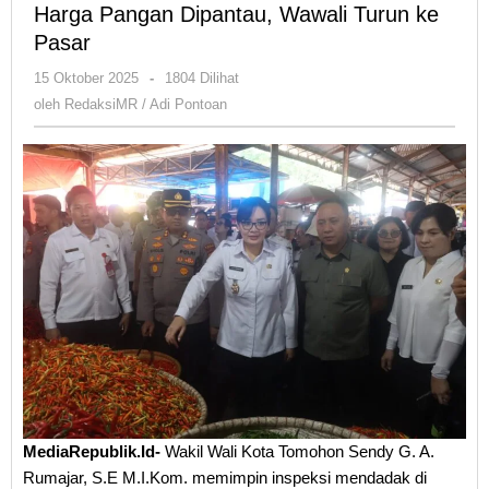
Harga Pangan Dipantau, Wawali Turun ke
Pasar
oleh
15 Oktober 2025
-
1804 Dilihat
RedaksiMR
oleh
RedaksiMR / Adi Pontoan
/
Adi
Pontoan
MediaRepublik.Id-
Wakil Wali Kota Tomohon Sendy G. A.
Rumajar, S.E M.I.Kom. memimpin inspeksi mendadak di