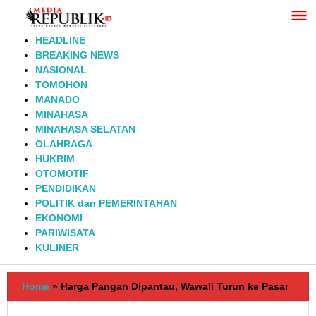
Lewati
ke
konten
HEADLINE
BREAKING NEWS
NASIONAL
TOMOHON
MANADO
MINAHASA
MINAHASA SELATAN
OLAHRAGA
HUKRIM
OTOMOTIF
PENDIDIKAN
POLITIK dan PEMERINTAHAN
EKONOMI
PARIWISATA
KULINER
Home
»
Harga Pangan Dipantau, Wawali Turun ke Pasar