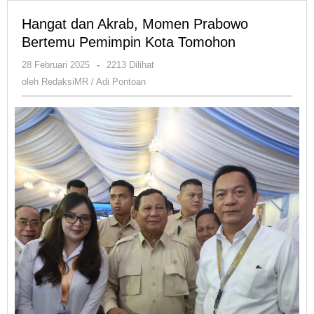
Hangat dan Akrab, Momen Prabowo
Bertemu Pemimpin Kota Tomohon
oleh
28 Februari 2025
-
2213 Dilihat
RedaksiMR
oleh
RedaksiMR / Adi Pontoan
/
Adi
Pontoan