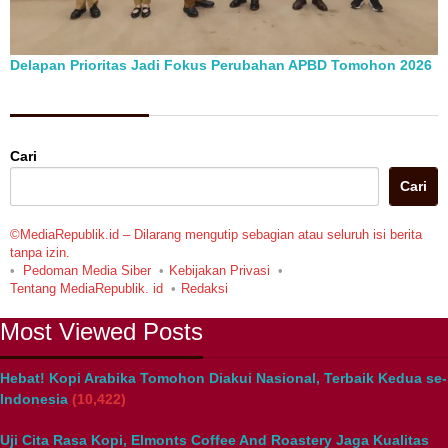
Delapan Prioritas Jadi Fokus Perubahan APBD Tomohon 2026
Berita Pilihan
Cari
Cari
©MediaRepublik.id – Dilarang mengutip sebagian atau seluruh isi berita
tanpa izin.
Pedoman Media Siber
Kebijakan Privasi
Tentang MediaRepublik. id
Redaksi
Most Viewed Posts
Hebat! Kopi Arabika Tomohon Diakui Nasional, Terbaik Kedua se-
Indonesia
(10,422)
Uji Cita Rasa Kopi, Elmonts Coffee And Roastery Jaga Kualitas