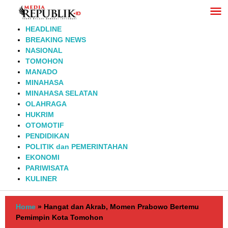
Lewati
ke
konten
HEADLINE
BREAKING NEWS
NASIONAL
TOMOHON
MANADO
MINAHASA
MINAHASA SELATAN
OLAHRAGA
HUKRIM
OTOMOTIF
PENDIDIKAN
POLITIK dan PEMERINTAHAN
EKONOMI
PARIWISATA
KULINER
Home
»
Hangat dan Akrab, Momen Prabowo Bertemu
Pemimpin Kota Tomohon