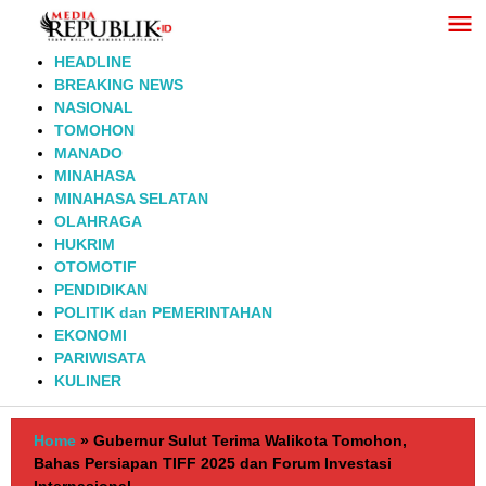
Lewati
ke
konten
HEADLINE
BREAKING NEWS
NASIONAL
TOMOHON
MANADO
MINAHASA
MINAHASA SELATAN
OLAHRAGA
HUKRIM
OTOMOTIF
PENDIDIKAN
POLITIK dan PEMERINTAHAN
EKONOMI
PARIWISATA
KULINER
Home
»
Gubernur Sulut Terima Walikota Tomohon,
Bahas Persiapan TIFF 2025 dan Forum Investasi
Internasional