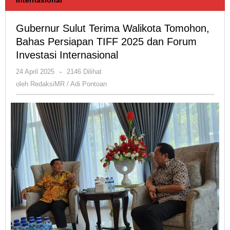
Gubernur Sulut Terima Walikota Tomohon,
Bahas Persiapan TIFF 2025 dan Forum
Investasi Internasional
oleh
24 April 2025
-
2146 Dilihat
RedaksiMR
oleh
RedaksiMR / Adi Pontoan
/
Adi
Pontoan