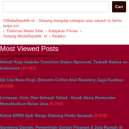
Cari
©MediaRepublik.id – Dilarang mengutip sebagian atau seluruh isi berita
tanpa izin.
Pedoman Media Siber
Kebijakan Privasi
Tentang MediaRepublik. id
Redaksi
Most Viewed Posts
Hebat! Kopi Arabika Tomohon Diakui Nasional, Terbaik Kedua se-
Indonesia
(10,422)
Uji Cita Rasa Kopi, Elmonts Coffee And Roastery Jaga Kualitas
(8,528)
Lintasan, Usia, Dan Sebuah Tekad : Kisah Herry Rumondor
Menaklukkan Batas Usia
(5,752)
Ketua DPRD Ajak Warga Dukung Perda Sampah
(5,039)
Gandeng Daerah, Pemerintah Genjot Program 3 Juta Rumah di